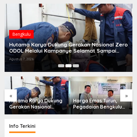
Bengkulu
Hutama Karya Dukung Gerakan Nasional Zero
ODOL Melalui Kampanye Selamat Sampai
Tujuan (SETUJU)
Agustus 7, 2026
«
»
Hutama Karya Dukung
Harga Emas Turun,
Gerakan Nasional
Pegadaian Bengkulu
Zero ODOL Melalui
Ajak Masyarakat
Kampanye Selamat
Borong untuk
Sampai Tujuan
Investasi
Info Terkini
(SETUJU)