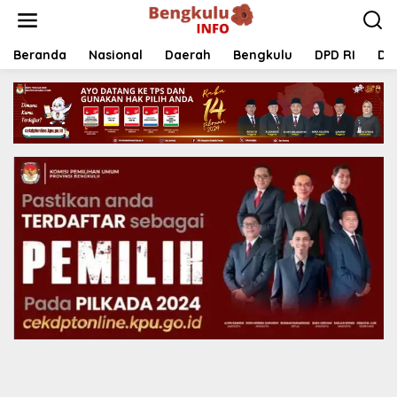
Lewati
ke
konten
Beranda
Nasional
Daerah
Bengkulu
DPD RI
DP