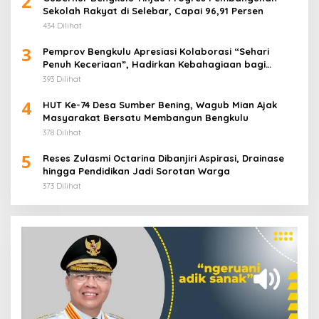
2
Sekolah Rakyat di Selebar, Capai 96,91 Persen
434 Dilihat
3
Pemprov Bengkulu Apresiasi Kolaborasi “Sehari
Penuh Keceriaan”, Hadirkan Kebahagiaan bagi
Puluhan Anak Panti Asuhan
393 Dilihat
4
HUT Ke-74 Desa Sumber Bening, Wagub Mian Ajak
Masyarakat Bersatu Membangun Bengkulu
378 Dilihat
5
Reses Zulasmi Octarina Dibanjiri Aspirasi, Drainase
hingga Pendidikan Jadi Sorotan Warga
373 Dilihat