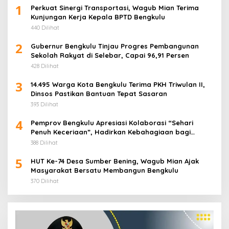
1
Perkuat Sinergi Transportasi, Wagub Mian Terima
Kunjungan Kerja Kepala BPTD Bengkulu
440 Dilihat
2
Gubernur Bengkulu Tinjau Progres Pembangunan
Sekolah Rakyat di Selebar, Capai 96,91 Persen
428 Dilihat
3
14.495 Warga Kota Bengkulu Terima PKH Triwulan II,
Dinsos Pastikan Bantuan Tepat Sasaran
393 Dilihat
4
Pemprov Bengkulu Apresiasi Kolaborasi “Sehari
Penuh Keceriaan”, Hadirkan Kebahagiaan bagi
Puluhan Anak Panti Asuhan
388 Dilihat
5
HUT Ke-74 Desa Sumber Bening, Wagub Mian Ajak
Masyarakat Bersatu Membangun Bengkulu
370 Dilihat