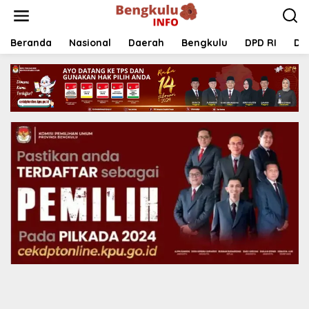
Lewati
ke
konten
Beranda
Nasional
Daerah
Bengkulu
DPD RI
DP