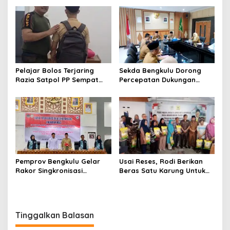
Selamat Sampai Tujuan
Investasi
(SETUJU)
Pelajar Bolos Terjaring
Sekda Bengkulu Dorong
Razia Satpol PP Sempat
Percepatan Dukungan
Bohongi Identitas Sekolah
Offtaker untuk
Pembangunan TPST
Regional
Pemprov Bengkulu Gelar
Usai Reses, Rodi Berikan
Rakor Singkronisasi
Beras Satu Karung Untuk
Program Makan Bergizi
Peserta
Gratis
Tinggalkan Balasan