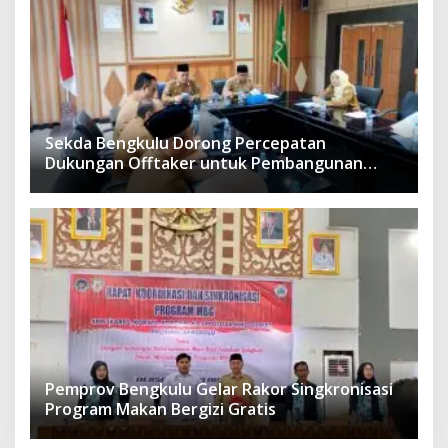
Sekda Bengkulu Dorong Percepatan
Dukungan Offtaker untuk Pembangunan
TPST Regional
Pemprov Bengkulu Gelar Rakor Singkronisasi
Program Makan Bergizi Gratis