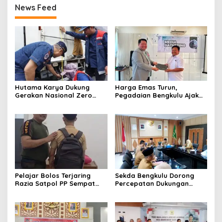
News Feed
Hutama Karya Dukung
Harga Emas Turun,
Gerakan Nasional Zero
Pegadaian Bengkulu Ajak
ODOL Melalui Kampanye
Masyarakat Borong untuk
Selamat Sampai Tujuan
Investasi
(SETUJU)
Pelajar Bolos Terjaring
Sekda Bengkulu Dorong
Razia Satpol PP Sempat
Percepatan Dukungan
Bohongi Identitas Sekolah
Offtaker untuk
Pembangunan TPST
Regional