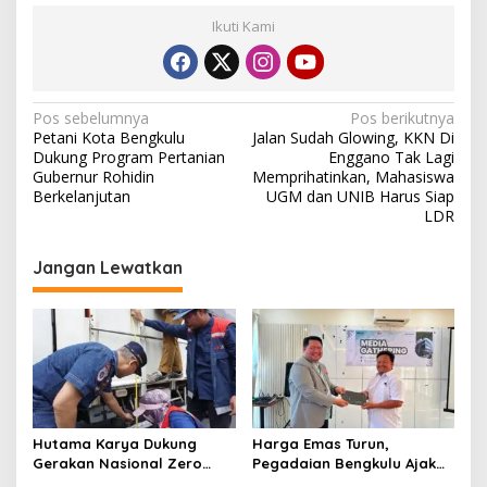
Ikuti Kami
Navigasi
Pos sebelumnya
Pos berikutnya
Petani Kota Bengkulu
Jalan Sudah Glowing, KKN Di
pos
Dukung Program Pertanian
Enggano Tak Lagi
Gubernur Rohidin
Memprihatinkan, Mahasiswa
Berkelanjutan
UGM dan UNIB Harus Siap
LDR
Jangan Lewatkan
Hutama Karya Dukung
Harga Emas Turun,
Gerakan Nasional Zero
Pegadaian Bengkulu Ajak
ODOL Melalui Kampanye
Masyarakat Borong untuk