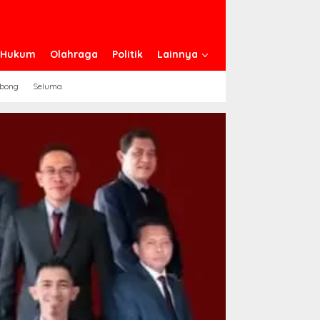
n Hukum
Olahraga
Politik
Lainnya
ebong
Seluma