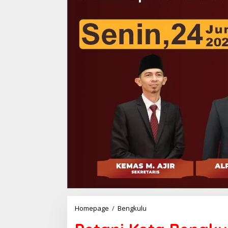
Petani
Homepage
/
Bengkulu
Kota
Bengkulu