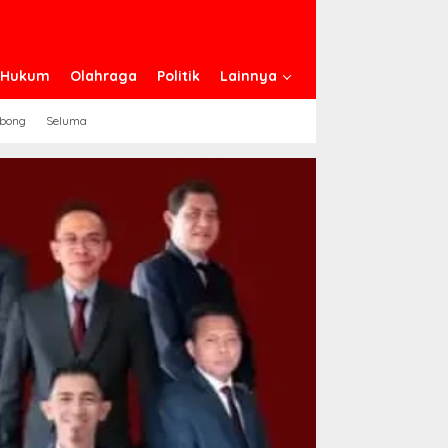
n Hukum
Olahraga
Politik
Lainnya
ebong
Seluma