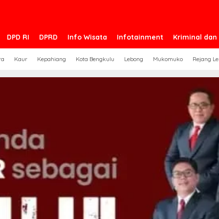
DPD RI
DPRD
Info Wisata
Infotainment
Kriminal da
ra
Kaur
Kepahiang
Kota Bengkulu
Lebong
Mukomuko
Rejang L