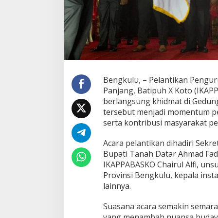
Bengkulu, – Pelantikan Pengu
Panjang, Batipuh X Koto (IKAP
berlangsung khidmat di Gedung 
tersebut menjadi momentum pe
serta kontribusi masyarakat pe
Acara pelantikan dihadiri Sekr
Bupati Tanah Datar Ahmad Fadl
IKAPPABASKO Chairul Alfi, uns
Provinsi Bengkulu, kepala inst
lainnya.
Suasana acara semakin semara
yang menambah nuansa budaya