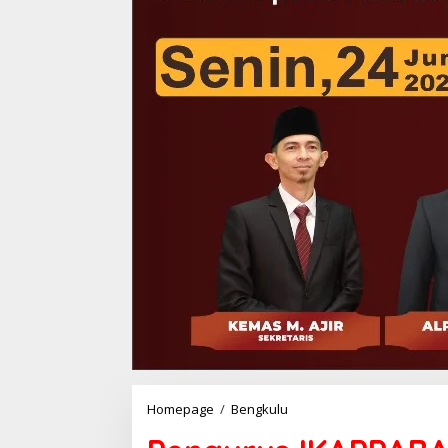
Pengurus
Homepage
/
Bengkulu
IKAPPABASKO
Bengkulu