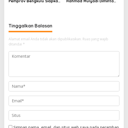
Pemprov Bengkulu Siapkan
Rahmad Mulyadi Diminta
Program Bantu Rakyat
Perjuangkan Infrastruktur
“Distribusi Air Bersih”
Hingga Penerangan
Tinggalkan Balasan
Alamat email Anda tidak akan dipublikasikan.
Ruas yang wajib
ditandai
*
Simpan nama, email, dan situs web saya pada peramban