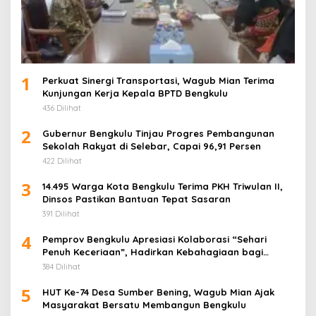
1
Perkuat Sinergi Transportasi, Wagub Mian Terima
Kunjungan Kerja Kepala BPTD Bengkulu
436 Dilihat
2
Gubernur Bengkulu Tinjau Progres Pembangunan
Sekolah Rakyat di Selebar, Capai 96,91 Persen
422 Dilihat
3
14.495 Warga Kota Bengkulu Terima PKH Triwulan II,
Dinsos Pastikan Bantuan Tepat Sasaran
391 Dilihat
4
Pemprov Bengkulu Apresiasi Kolaborasi “Sehari
Penuh Keceriaan”, Hadirkan Kebahagiaan bagi
Puluhan Anak Panti Asuhan
384 Dilihat
5
HUT Ke-74 Desa Sumber Bening, Wagub Mian Ajak
Masyarakat Bersatu Membangun Bengkulu