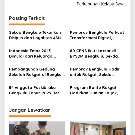
Perkebunan Kelapa Sawit
Posting Terkait
Sekda Bengkulu Tekankan
Pemprov Bengkulu Perkuat
Disiplin dan Loyalitas ASN
Transformasi Digital,
saat Pimpin Apel di Dinas
Replikasi Aplikasi E-Presensi
Kominfotik
Mobile Diperluas ke Daerah
Indonesia Emas 2045
80 CPNS Ikuti Latsar di
Dimulai dari Keluarga,
BPSDM Bengkulu, Sekda
Sekdaprov Ajak Perkuat
Dorong Lahirnya ASN
Ketahanan Keluarga
Berintegritas
Pembangunan Gedung
Pemprov Bengkulu Hadir
Sekolah Rakyat di Bengkulu
untuk Rakyat, Sekda
Capai 88 Persen
Herwan Antoni Serahkan
Bantuan Korban
54 Anggota Paskibraka
Program Bantu Rakyat
Kebakaran
Bengkulu Tahun 2025 Resmi
Hadirkan Hunian Layak,
Akhiri Masa Tugas
Warga Betungan Gelar
Syukuran Bedah Rumah
Jangan Lewatkan