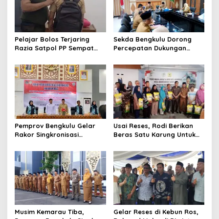
Pelajar Bolos Terjaring
Sekda Bengkulu Dorong
Razia Satpol PP Sempat
Percepatan Dukungan
Bohongi Identitas Sekolah
Offtaker untuk
Pembangunan TPST
Regional
Pemprov Bengkulu Gelar
Usai Reses, Rodi Berikan
Rakor Singkronisasi
Beras Satu Karung Untuk
Program Makan Bergizi
Peserta
Gratis
Musim Kemarau Tiba,
Gelar Reses di Kebun Ros,