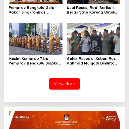
Pemprov Bengkulu Gelar
Usai Reses, Rodi Berikan
Rakor Singkronisasi
Beras Satu Karung Untuk
Program Makan Bergizi
Peserta
Gratis
Musim Kemarau Tiba,
Gelar Reses di Kebun Ros,
Pemprov Bengkulu Siapkan
Rahmad Mulyadi Diminta
Program Bantu Rakyat
Perjuangkan Infrastruktur
“Distribusi Air Bersih”
Hingga Penerangan
View More