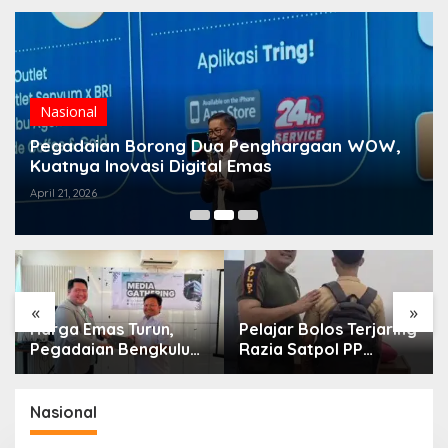
Nasional
Pegadaian Borong Dua Penghargaan WOW,
Kuatnya Inovasi Digital Emas
April 21, 2026
«
»
Harga Emas Turun,
Pelajar Bolos Terjaring
Pegadaian Bengkulu
Razia Satpol PP
Ajak Masyarakat
Sempat Bohongi
Borong untuk
Identitas Sekolah
Investasi
Nasional