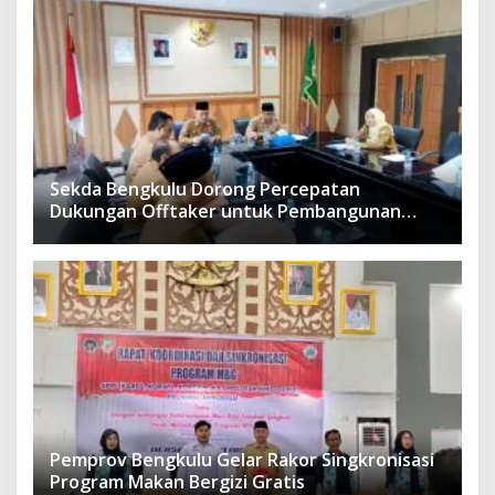
Sekda Bengkulu Dorong Percepatan
Dukungan Offtaker untuk Pembangunan
TPST Regional
Pemprov Bengkulu Gelar Rakor Singkronisasi
Program Makan Bergizi Gratis