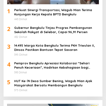
1
Perkuat Sinergi Transportasi, Wagub Mian Terima
Kunjungan Kerja Kepala BPTD Bengkulu
443 Dilihat
2
Gubernur Bengkulu Tinjau Progres Pembangunan
Sekolah Rakyat di Selebar, Capai 96,91 Persen
432 Dilihat
3
14.495 Warga Kota Bengkulu Terima PKH Triwulan II,
Dinsos Pastikan Bantuan Tepat Sasaran
395 Dilihat
4
Pemprov Bengkulu Apresiasi Kolaborasi “Sehari
Penuh Keceriaan”, Hadirkan Kebahagiaan bagi
Puluhan Anak Panti Asuhan
393 Dilihat
5
HUT Ke-74 Desa Sumber Bening, Wagub Mian Ajak
Masyarakat Bersatu Membangun Bengkulu
375 Dilihat