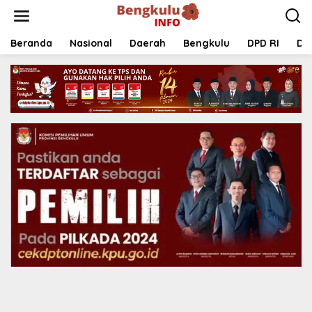
Lewati
ke
konten
Beranda
Nasional
Daerah
Bengkulu
DPD RI
DP