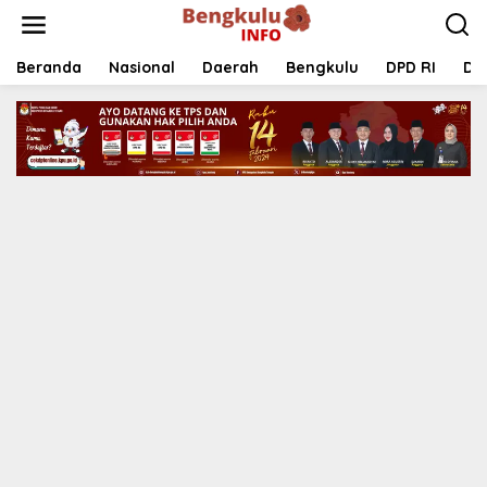
Lewati
ke
konten
Beranda
Nasional
Daerah
Bengkulu
DPD RI
DP