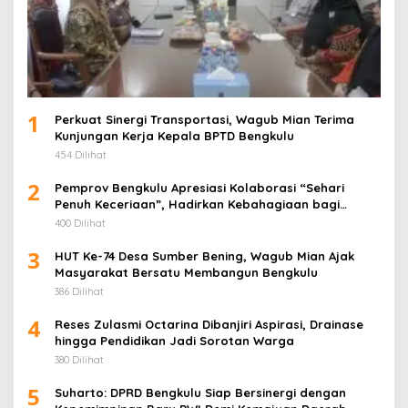
1
Perkuat Sinergi Transportasi, Wagub Mian Terima
Kunjungan Kerja Kepala BPTD Bengkulu
454 Dilihat
2
Pemprov Bengkulu Apresiasi Kolaborasi “Sehari
Penuh Keceriaan”, Hadirkan Kebahagiaan bagi
Puluhan Anak Panti Asuhan
400 Dilihat
3
HUT Ke-74 Desa Sumber Bening, Wagub Mian Ajak
Masyarakat Bersatu Membangun Bengkulu
386 Dilihat
4
Reses Zulasmi Octarina Dibanjiri Aspirasi, Drainase
hingga Pendidikan Jadi Sorotan Warga
380 Dilihat
5
Suharto: DPRD Bengkulu Siap Bersinergi dengan