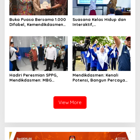
Buka Puasa Bersama 1.000
Suasana Kelas Hidup dan
Difabel, Kemendikdasmen
Interaktif,
Tegaskan Penguatan
Wamendikdasmen Atip
Pendidikan Inklusif Tahun
Perkuat Implementasi
2026
Pembelajaran Mendalam
Hadiri Peresmian SPPG,
Mendikdasmen: Kenali
Mendikdasmen: MBG
Potensi, Bangun Percaya
Merupakan Investasi
Diri, dan Disiplin untuk Raih
Jangka Panjang
Masa Depan
View More