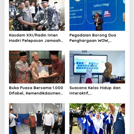
Kasdam XXI/Radin Inten
Pegadaian Borong Dua
Hadiri Pelepasan Jamaah
Penghargaan WOW,
Haji Kloter Pertama
Kuatnya Inovasi Digital
Provinsi Lampung
Emas
Buka Puasa Bersama 1.000
Suasana Kelas Hidup dan
Difabel, Kemendikdasmen
Interaktif,
Tegaskan Penguatan
Wamendikdasmen Atip
Pendidikan Inklusif Tahun
Perkuat Implementasi
2026
Pembelajaran Mendalam