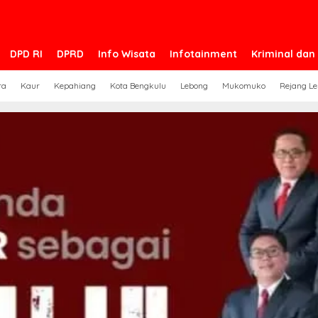
DPD RI
DPRD
Info Wisata
Infotainment
Kriminal da
ra
Kaur
Kepahiang
Kota Bengkulu
Lebong
Mukomuko
Rejang L