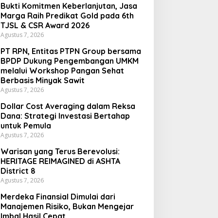
Bukti Komitmen Keberlanjutan, Jasa
Marga Raih Predikat Gold pada 6th
TJSL & CSR Award 2026
Agustus 7, 2026
PT RPN, Entitas PTPN Group bersama
BPDP Dukung Pengembangan UMKM
melalui Workshop Pangan Sehat
Berbasis Minyak Sawit
Agustus 7, 2026
Dollar Cost Averaging dalam Reksa
Dana: Strategi Investasi Bertahap
untuk Pemula
Agustus 7, 2026
Warisan yang Terus Berevolusi:
HERITAGE REIMAGINED di ASHTA
District 8
Agustus 7, 2026
Merdeka Finansial Dimulai dari
Manajemen Risiko, Bukan Mengejar
Imbal Hasil Cepat