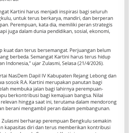
t Kartini harus menjadi inspirasi bagi seluruh
ulu, untuk terus berkarya, mandiri, dan berperan
pan. Perempuan, kata dia, memiliki peran strategis
api juga dalam dunia pendidikan, sosial, ekonomi,
ap kuat dan terus bersemangat. Perjuangan belum
yang berbeda. Semangat Kartini harus terus hidup
 Indonesia,” ujar Zulasmi, Selasa (21/4/2026).
i Partai NasDem Dapil IV Kabupaten Rejang Lebong dan
 sosok R.A. Kartini merupakan panutan bagi
elah membuka jalan bagi lahirnya perempuan-
 berkontribusi bagi kemajuan bangsa. Nilai
ap relevan hingga saat ini, terutama dalam mendorong
dan berani mengambil peran dalam pembangunan.
ni, Zulasmi berharap perempuan Bengkulu semakin
n kapasitas diri dan terus memberikan kontribusi