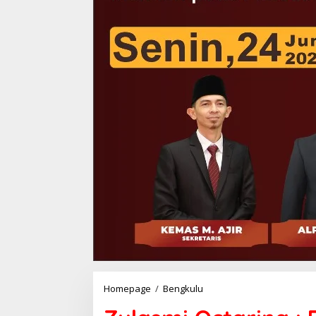
Zulasmi
Homepage
/
Bengkulu
Octarina
: