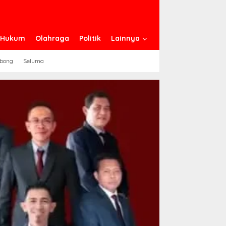
n Hukum
Olahraga
Politik
Lainnya
ebong
Seluma