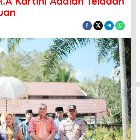
R.A Kartini Adalah Teladan
uan