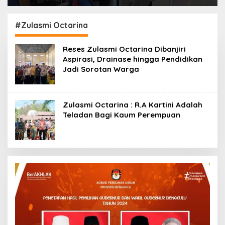
Zero ODOL Melalui
Ajak Masyarakat
Kampanye Selamat
Borong untuk
Sampai Tujuan
Investasi
#Zulasmi Octarina
(SETUJU)
Reses Zulasmi Octarina Dibanjiri
Aspirasi, Drainase hingga Pendidikan
Jadi Sorotan Warga
Zulasmi Octarina : R.A Kartini Adalah
Teladan Bagi Kaum Perempuan