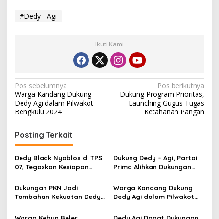
#Dedy - Agi
Ikuti Kami
Navigasi
Pos sebelumnya
Pos berikutnya
Warga Kandang Dukung
Dukung Program Prioritas,
pos
Dedy Agi dalam Pilwakot
Launching Gugus Tugas
Bengkulu 2024
Ketahanan Pangan
Posting Terkait
Dedy Black Nyoblos di TPS
Dukung Dedy – Agi, Partai
07, Tegaskan Kesiapan
Prima Alihkan Dukungan
Wujudkan Janji Kampanye
Pilwakot Bengkulu
Dukungan PKN Jadi
Warga Kandang Dukung
Tambahan Kekuatan Dedy-
Dedy Agi dalam Pilwakot
Agi di Pilwakot Bengkulu
Bengkulu 2024
Warga Kebun Beler
Dedy Agi Dapat Dukungan