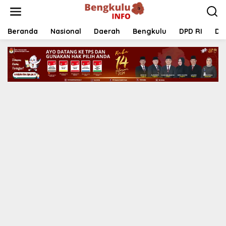
Lewati
ke
konten
Beranda
Nasional
Daerah
Bengkulu
DPD RI
DP