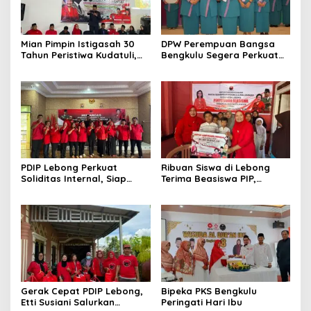
Mian Pimpin Istigasah 30
DPW Perempuan Bangsa
Tahun Peristiwa Kudatuli,
Bengkulu Segera Perkuat
PDI Perjuangan Bengkulu
Organisasi hingga Desa
Perkuat Semangat
Kebersamaan
PDIP Lebong Perkuat
Ribuan Siswa di Lebong
Soliditas Internal, Siap
Terima Beasiswa PIP,
Rebut Kemenangan Pemilu
Pendidikan Kian Terbantu
Gerak Cepat PDIP Lebong,
Bipeka PKS Bengkulu
Etti Susiani Salurkan
Peringati Hari Ibu