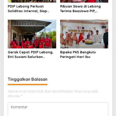
PDIP Lebong Perkuat
Ribuan Siswa di Lebong
Soliditas Internal, Siap
Terima Beasiswa PIP,
Rebut Kemenangan Pemilu
Pendidikan Kian Terbantu
Gerak Cepat PDIP Lebong,
Bipeka PKS Bengkulu
Etti Susiani Salurkan
Peringati Hari Ibu
Bantuan untuk Korban
Banjir Bandang
Tinggalkan Balasan
Alamat email Anda tidak akan dipublikasikan.
Ruas yang wajib
ditandai
*