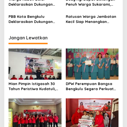
Deklarasikan Dukungan
Penuh Warga Sukarami,
Penuh untuk Dedy-Agi,
Panorama, dan Penurunan
Optimistis Sambut
PBB Kota Bengkulu
Ratusan Warga Jembatan
Perubahan
Deklarasikan Dukungan
Kecil Siap Menangkan
untuk Dedy-Agi Jelang
Dedy-Agi
Pilkada
Jangan Lewatkan
Mian Pimpin Istigasah 30
DPW Perempuan Bangsa
Tahun Peristiwa Kudatuli,
Bengkulu Segera Perkuat
PDI Perjuangan Bengkulu
Organisasi hingga Desa
Perkuat Semangat
Kebersamaan