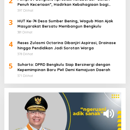
2
Penuh Keceriaan”, Hadirkan Kebahagiaan bagi
Puluhan Anak Panti Asuhan
397 Dilihat
3
HUT Ke-74 Desa Sumber Bening, Wagub Mian Ajak
Masyarakat Bersatu Membangun Bengkulu
381 Dilihat
4
Reses Zulasmi Octarina Dibanjiri Aspirasi, Drainase
hingga Pendidikan Jadi Sorotan Warga
378 Dilihat
5
Suharto: DPRD Bengkulu Siap Bersinergi dengan
Kepemimpinan Baru PWI Demi Kemajuan Daerah
371 Dilihat