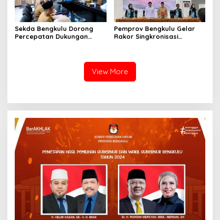
Sekda Bengkulu Dorong
Pemprov Bengkulu Gelar
Percepatan Dukungan
Rakor Singkronisasi
Offtaker untuk
Program Makan Bergizi
Pembangunan TPST
Gratis
Regional
View More