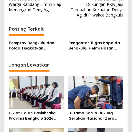
Navigasi
Warga Kandang Limun Siap
Dukungan PKN Jadi
pos
Menangkan Dedy Agi
Tambahan Kekuatan Dedy-
Agi di Pilwakot Bengkulu
Posting Terkait
Pemprov Bengkulu dan
Pengantar Tugas Kapolda
Polda Tingkatkan
Bengkulu, Helmi Hasan:
Koordinasi Optimalisasi PAD
Kepolisian adalah Mitra
Strategis Pemerintah
Jangan Lewatkan
Diklat Calon Paskibraka
Hutama Karya Dukung
Provinsi Bengkulu 2026
Gerakan Nasional Zero
Resmi Dimulai
ODOL Melalui Kampanye
Selamat Sampai Tujuan