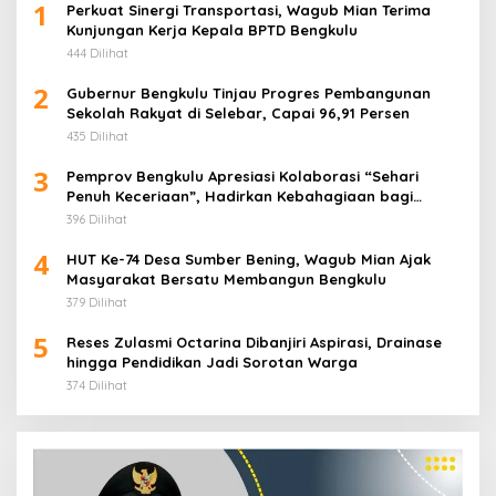
1
Perkuat Sinergi Transportasi, Wagub Mian Terima
Kunjungan Kerja Kepala BPTD Bengkulu
444 Dilihat
2
Gubernur Bengkulu Tinjau Progres Pembangunan
Sekolah Rakyat di Selebar, Capai 96,91 Persen
435 Dilihat
3
Pemprov Bengkulu Apresiasi Kolaborasi “Sehari
Penuh Keceriaan”, Hadirkan Kebahagiaan bagi
Puluhan Anak Panti Asuhan
396 Dilihat
4
HUT Ke-74 Desa Sumber Bening, Wagub Mian Ajak
Masyarakat Bersatu Membangun Bengkulu
379 Dilihat
5
Reses Zulasmi Octarina Dibanjiri Aspirasi, Drainase
hingga Pendidikan Jadi Sorotan Warga
374 Dilihat