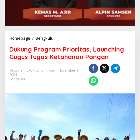
Dukung
Homepage
/
Bengkulu
Program
Dukung Program Prioritas, Launching
Prioritas,
Launching
Gugus Tugas Ketahanan Pangan
Gugus
Tugas
Reporter : Eko - Editor : Iwan
November 21,
Ketahanan
2024
Pangan
Bengkulu