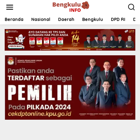
Lewati
ke
konten
Beranda
Nasional
Daerah
Bengkulu
DPD RI
DP