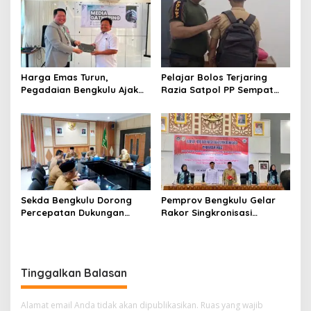
(SETUJU)
Harga Emas Turun,
Pelajar Bolos Terjaring
Pegadaian Bengkulu Ajak
Razia Satpol PP Sempat
Masyarakat Borong untuk
Bohongi Identitas Sekolah
Investasi
Sekda Bengkulu Dorong
Pemprov Bengkulu Gelar
Percepatan Dukungan
Rakor Singkronisasi
Offtaker untuk
Program Makan Bergizi
Pembangunan TPST
Gratis
Regional
Tinggalkan Balasan
Alamat email Anda tidak akan dipublikasikan.
Ruas yang wajib