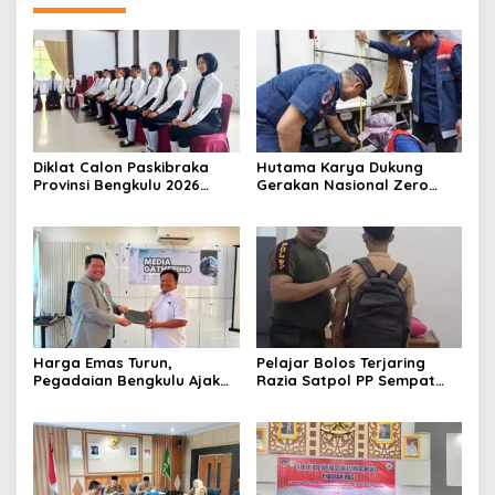
Diklat Calon Paskibraka
Hutama Karya Dukung
Provinsi Bengkulu 2026
Gerakan Nasional Zero
Resmi Dimulai
ODOL Melalui Kampanye
Selamat Sampai Tujuan
(SETUJU)
Harga Emas Turun,
Pelajar Bolos Terjaring
Pegadaian Bengkulu Ajak
Razia Satpol PP Sempat
Masyarakat Borong untuk
Bohongi Identitas Sekolah
Investasi