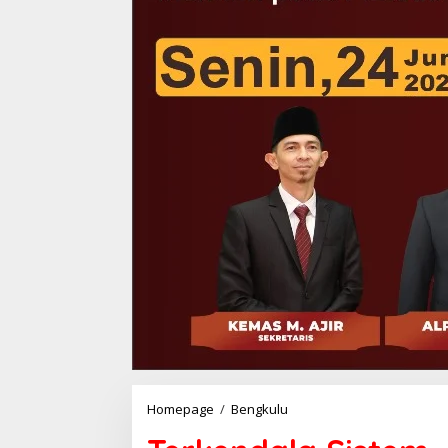
Terkendala
Homepage
/
Bengkulu
Sistem,
TPG