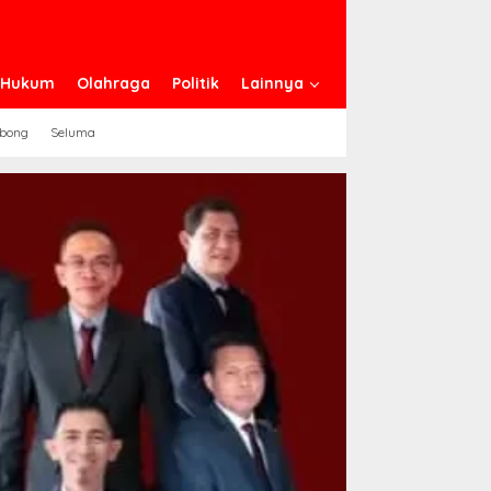
n Hukum
Olahraga
Politik
Lainnya
ebong
Seluma