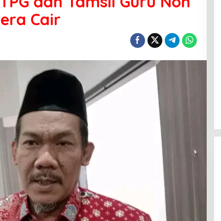
 TPG dan Tamsil Guru Non
gera Cair