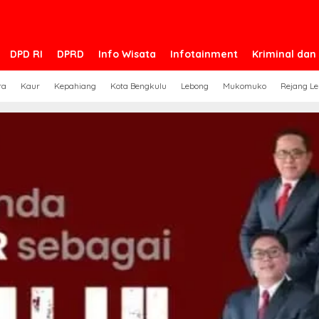
DPD RI
DPRD
Info Wisata
Infotainment
Kriminal da
ra
Kaur
Kepahiang
Kota Bengkulu
Lebong
Mukomuko
Rejang L