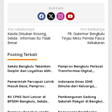
Ikuti Kami
Navigasi
Pos sebelumnya
Pos berikutnya
Kasda Diisukan Kosong,
Plt. Gubernur Bengkulu
pos
Sekda : Informasi Itu Tidak
Tinjau Mess Pemda Pasca
Benar
Kebakaran
Posting Terkait
Sekda Bengkulu Tekankan
Pemprov Bengkulu Perkuat
Disiplin dan Loyalitas ASN
Transformasi Digital,
saat Pimpin Apel di Dinas
Replikasi Aplikasi E-Presensi
Kominfotik
Mobile Diperluas ke Daerah
Pemerintah Percepat Listrik
Indonesia Emas 2045
Masuk Desa, Pemprov
Dimulai dari Keluarga,
Bengkulu, Kementerian
Sekdaprov Ajak Perkuat
ESDM, dan PLN Siapkan
Ketahanan Keluarga
80 CPNS Ikuti Latsar di
Pembangunan Gedung
Pembangunan di 30 Lokasi
BPSDM Bengkulu, Sekda
Sekolah Rakyat di Bengkulu
Dorong Lahirnya ASN
Capai 88 Persen
Berintegritas
Pemprov Bengkulu Hadir
54 Anggota Paskibraka