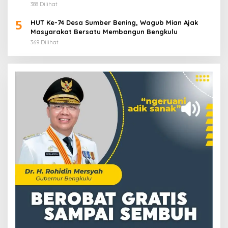
Puluhan Anak Panti Asuhan
388 Dilihat
5
HUT Ke-74 Desa Sumber Bening, Wagub Mian Ajak
Masyarakat Bersatu Membangun Bengkulu
369 Dilihat