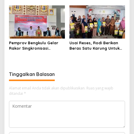
Bohongi Identitas Sekolah
Offtaker untuk
Pembangunan TPST
Regional
Pemprov Bengkulu Gelar
Usai Reses, Rodi Berikan
Rakor Singkronisasi
Beras Satu Karung Untuk
Program Makan Bergizi
Peserta
Gratis
Tinggalkan Balasan
Alamat email Anda tidak akan dipublikasikan.
Ruas yang wajib
ditandai
*