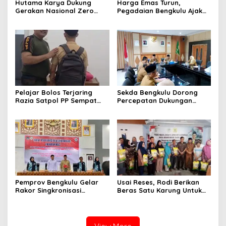
Hutama Karya Dukung
Harga Emas Turun,
Gerakan Nasional Zero
Pegadaian Bengkulu Ajak
ODOL Melalui Kampanye
Masyarakat Borong untuk
Selamat Sampai Tujuan
Investasi
(SETUJU)
Pelajar Bolos Terjaring
Sekda Bengkulu Dorong
Razia Satpol PP Sempat
Percepatan Dukungan
Bohongi Identitas Sekolah
Offtaker untuk
Pembangunan TPST
Regional
Pemprov Bengkulu Gelar
Usai Reses, Rodi Berikan
Rakor Singkronisasi
Beras Satu Karung Untuk
Program Makan Bergizi
Peserta
Gratis