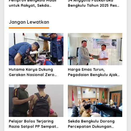
untuk Rakyat, Sekda
Bengkulu Tahun 2025 Resmi
Herwan Antoni Serahkan
Akhiri Masa Tugas
Bantuan Korban
Kebakaran
Jangan Lewatkan
Hutama Karya Dukung
Harga Emas Turun,
Gerakan Nasional Zero
Pegadaian Bengkulu Ajak
ODOL Melalui Kampanye
Masyarakat Borong untuk
Selamat Sampai Tujuan
Investasi
(SETUJU)
Pelajar Bolos Terjaring
Sekda Bengkulu Dorong
Razia Satpol PP Sempat
Percepatan Dukungan