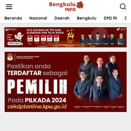
Lewati
ke
konten
Beranda
Nasional
Daerah
Bengkulu
DPD RI
DP