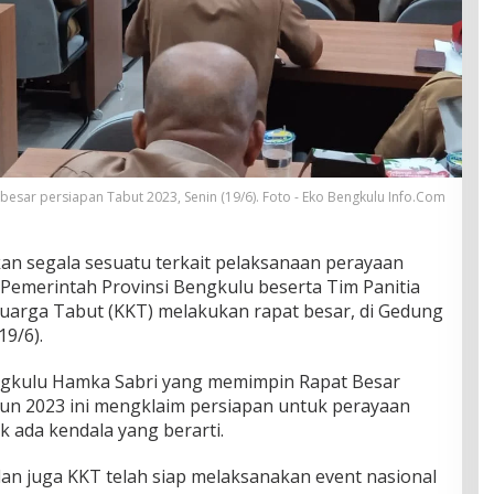
besar persiapan Tabut 2023, Senin (19/6). Foto - Eko Bengkulu Info.Com
n segala sesuatu terkait pelaksanaan perayaan
 Pemerintah Provinsi Bengkulu beserta Tim Panitia
uarga Tabut (KKT) melakukan rapat besar, di Gedung
19/6).
engkulu Hamka Sabri yang memimpin Rapat Besar
un 2023 ini mengklaim persiapan untuk perayaan
ak ada kendala yang berarti.
dan juga KKT telah siap melaksanakan event nasional