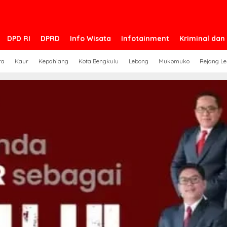
DPD RI
DPRD
Info Wisata
Infotainment
Kriminal da
ra
Kaur
Kepahiang
Kota Bengkulu
Lebong
Mukomuko
Rejang L