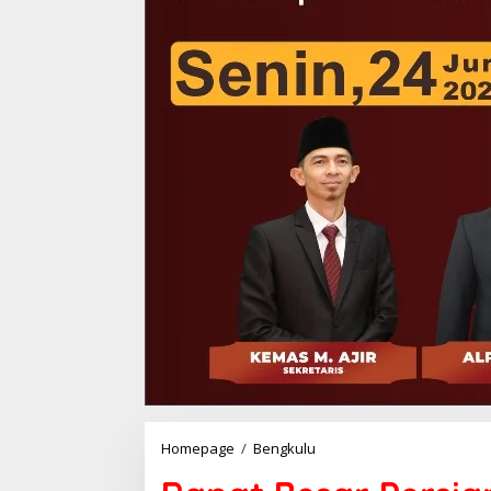
Rapat
Homepage
/
Bengkulu
Besar
Persiapan