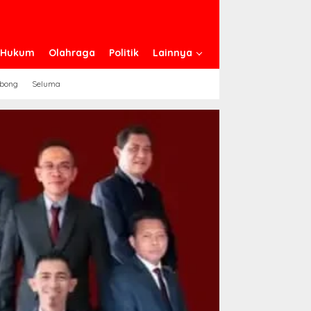
n Hukum
Olahraga
Politik
Lainnya
ebong
Seluma