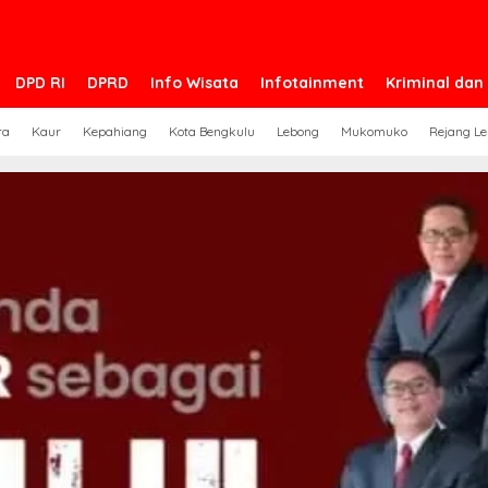
DPD RI
DPRD
Info Wisata
Infotainment
Kriminal da
ra
Kaur
Kepahiang
Kota Bengkulu
Lebong
Mukomuko
Rejang L