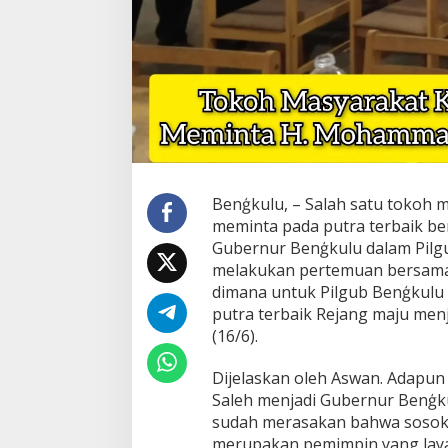
Benģkulu, – Salah satu tokoh
meminta pada putra terbaik b
Gubernur Benģkulu dalam Pilgub
melakukan pertemuan bersama
dimana untuk Pilgub Benģkulu 
putra terbaik Rejang maju me
(16/6).
Dijelaskan oleh Aswan. Adap
Saleh menjadi Gubernur Benģku
sudah merasakan bahwa sosok a
merupakan pemimpin yang laya