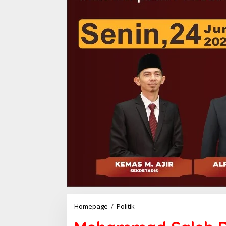
Mohammad
Homepage
/
Politik
Saleh
Diminta