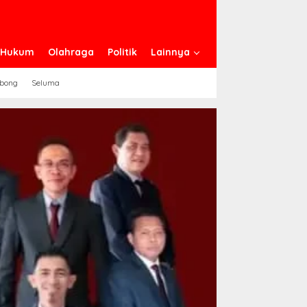
n Hukum
Olahraga
Politik
Lainnya
ebong
Seluma