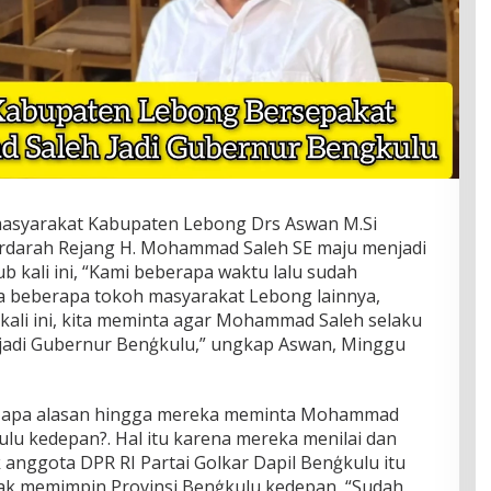
 masyarakat Kabupaten Lebong Drs Aswan M.Si
erdarah Rejang H. Mohammad Saleh SE maju menjadi
 kali ini, “Kami beberapa waktu lalu sudah
 beberapa tokoh masyarakat Lebong lainnya,
kali ini, kita meminta agar Mohammad Saleh selaku
njadi Gubernur Benģkulu,” ungkap Aswan, Minggu
un apa alasan hingga mereka meminta Mohammad
lu kedepan?. Hal itu karena mereka menilai dan
nggota DPR RI Partai Golkar Dapil Benģkulu itu
k memimpin Provinsi Benģkulu kedepan, “Sudah