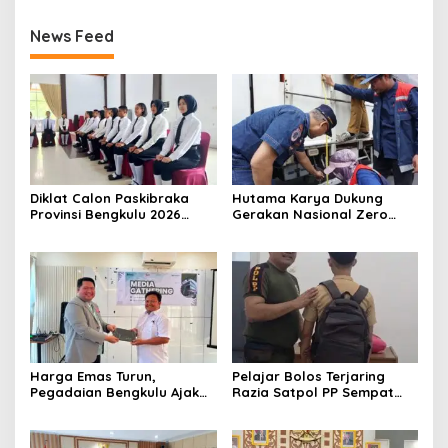
News Feed
Diklat Calon Paskibraka
Hutama Karya Dukung
Provinsi Bengkulu 2026
Gerakan Nasional Zero
Resmi Dimulai
ODOL Melalui Kampanye
Selamat Sampai Tujuan
(SETUJU)
Harga Emas Turun,
Pelajar Bolos Terjaring
Pegadaian Bengkulu Ajak
Razia Satpol PP Sempat
Masyarakat Borong untuk
Bohongi Identitas Sekolah
Investasi