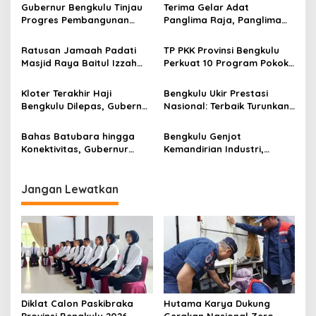
Gubernur Bengkulu Tinjau
Terima Gelar Adat
Progres Pembangunan
Panglima Raja, Panglima
Sekolah Rakyat di Selebar,
Kopassus Siap Junjung
Capai 96,91 Persen
Tinggi Nama Baik Bengkulu
Ratusan Jamaah Padati
TP PKK Provinsi Bengkulu
Masjid Raya Baitul Izzah
Perkuat 10 Program Pokok
dalam Tabligh Akbar Tahun
PKK untuk Wujudkan
Baru Islam 1448 Hijriah
Bengkulu Maju, Religius,
Kloter Terakhir Haji
Bengkulu Ukir Prestasi
Sejahtera, dan
Bengkulu Dilepas, Gubernur
Nasional: Terbaik Turunkan
Berkelanjutan
Helmi Hasan: Fokus Ibadah
Pengangguran, Inflasi
dan Doakan Daerah
Terkendali
Bahas Batubara hingga
Bengkulu Genjot
Konektivitas, Gubernur
Kemandirian Industri,
Bengkulu Temui Gubernur
Gubernur Tinjau Produksi
Sumsel
Minyak Goreng Bumi Merah
Putih
Jangan Lewatkan
Diklat Calon Paskibraka
Hutama Karya Dukung