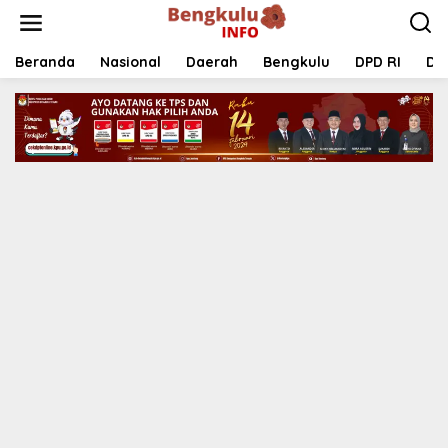
Lewati
ke
konten
Beranda
Nasional
Daerah
Bengkulu
DPD RI
DP