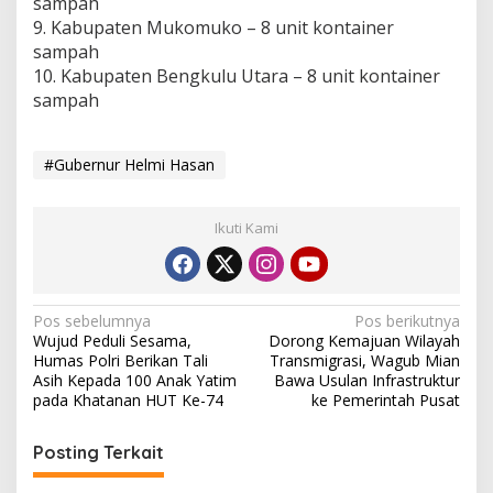
sampah
9. Kabupaten Mukomuko – 8 unit kontainer
sampah
10. Kabupaten Bengkulu Utara – 8 unit kontainer
sampah
#Gubernur Helmi Hasan
Ikuti Kami
Navigasi
Pos sebelumnya
Pos berikutnya
Wujud Peduli Sesama,
Dorong Kemajuan Wilayah
pos
Humas Polri Berikan Tali
Transmigrasi, Wagub Mian
Asih Kepada 100 Anak Yatim
Bawa Usulan Infrastruktur
pada Khatanan HUT Ke-74
ke Pemerintah Pusat
Posting Terkait