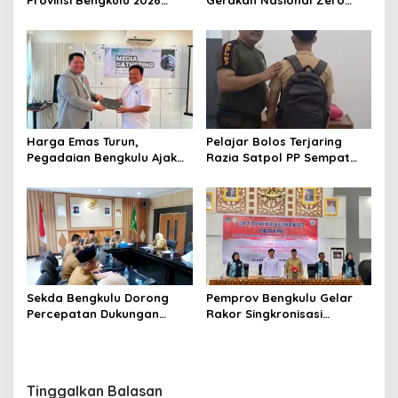
Provinsi Bengkulu 2026
Gerakan Nasional Zero
Resmi Dimulai
ODOL Melalui Kampanye
Selamat Sampai Tujuan
(SETUJU)
Harga Emas Turun,
Pelajar Bolos Terjaring
Pegadaian Bengkulu Ajak
Razia Satpol PP Sempat
Masyarakat Borong untuk
Bohongi Identitas Sekolah
Investasi
Sekda Bengkulu Dorong
Pemprov Bengkulu Gelar
Percepatan Dukungan
Rakor Singkronisasi
Offtaker untuk
Program Makan Bergizi
Pembangunan TPST
Gratis
Regional
Tinggalkan Balasan