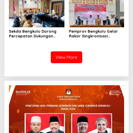
Sekda Bengkulu Dorong
Pemprov Bengkulu Gelar
Percepatan Dukungan
Rakor Singkronisasi
Offtaker untuk
Program Makan Bergizi
Pembangunan TPST
Gratis
Regional
View More