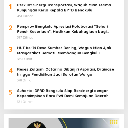
1
Perkuat Sinergi Transportasi, Wagub Mian Terima
Kunjungan Kerja Kepala BPTD Bengkulu
451 Dilihat
2
Pemprov Bengkulu Apresiasi Kolaborasi “Sehari
Penuh Keceriaan”, Hadirkan Kebahagiaan bagi
Puluhan Anak Panti Asuhan
397 Dilihat
3
HUT Ke-74 Desa Sumber Bening, Wagub Mian Ajak
Masyarakat Bersatu Membangun Bengkulu
383 Dilihat
4
Reses Zulasmi Octarina Dibanjiri Aspirasi, Drainase
hingga Pendidikan Jadi Sorotan Warga
378 Dilihat
5
Suharto: DPRD Bengkulu Siap Bersinergi dengan
Kepemimpinan Baru PWI Demi Kemajuan Daerah
371 Dilihat