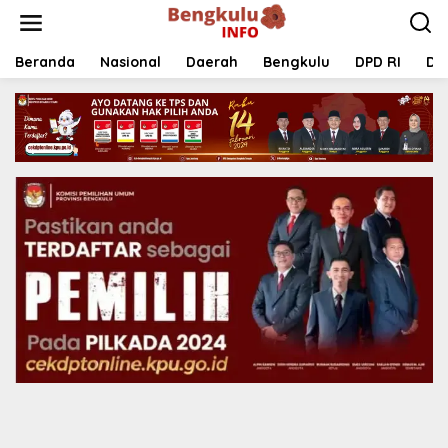
Lewati
ke
konten
Beranda
Nasional
Daerah
Bengkulu
DPD RI
DP