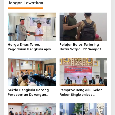
Jangan Lewatkan
Harga Emas Turun,
Pelajar Bolos Terjaring
Pegadaian Bengkulu Ajak
Razia Satpol PP Sempat
Masyarakat Borong untuk
Bohongi Identitas Sekolah
Investasi
Sekda Bengkulu Dorong
Pemprov Bengkulu Gelar
Percepatan Dukungan
Rakor Singkronisasi
Offtaker untuk
Program Makan Bergizi
Pembangunan TPST
Gratis
Regional