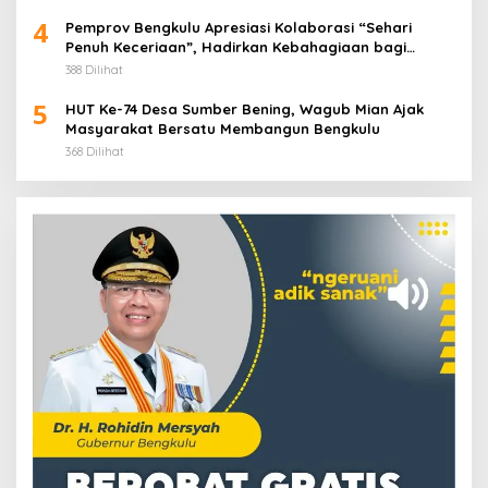
4
Pemprov Bengkulu Apresiasi Kolaborasi “Sehari
Penuh Keceriaan”, Hadirkan Kebahagiaan bagi
Puluhan Anak Panti Asuhan
388 Dilihat
5
HUT Ke-74 Desa Sumber Bening, Wagub Mian Ajak
Masyarakat Bersatu Membangun Bengkulu
368 Dilihat