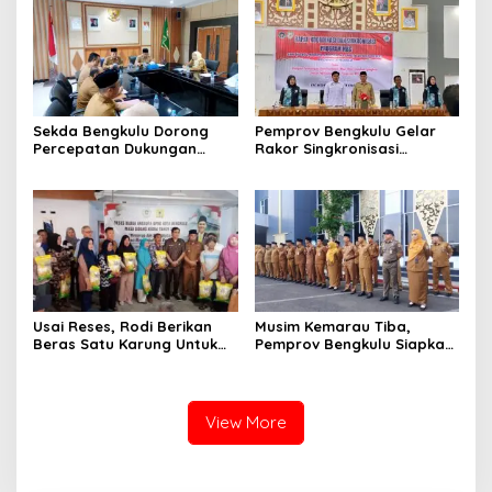
Sekda Bengkulu Dorong
Pemprov Bengkulu Gelar
Percepatan Dukungan
Rakor Singkronisasi
Offtaker untuk
Program Makan Bergizi
Pembangunan TPST
Gratis
Regional
Usai Reses, Rodi Berikan
Musim Kemarau Tiba,
Beras Satu Karung Untuk
Pemprov Bengkulu Siapkan
Peserta
Program Bantu Rakyat
“Distribusi Air Bersih”
View More