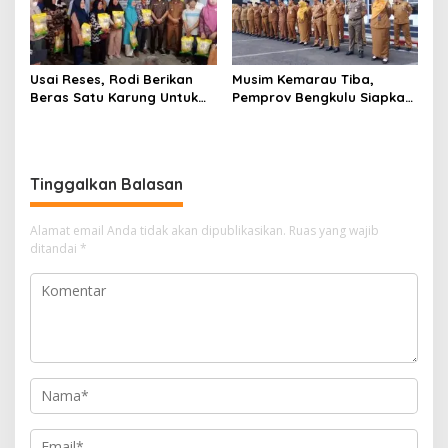
Usai Reses, Rodi Berikan
Musim Kemarau Tiba,
Beras Satu Karung Untuk
Pemprov Bengkulu Siapkan
Peserta
Program Bantu Rakyat
“Distribusi Air Bersih”
Tinggalkan Balasan
Alamat email Anda tidak akan dipublikasikan.
Ruas yang wajib
ditandai
*