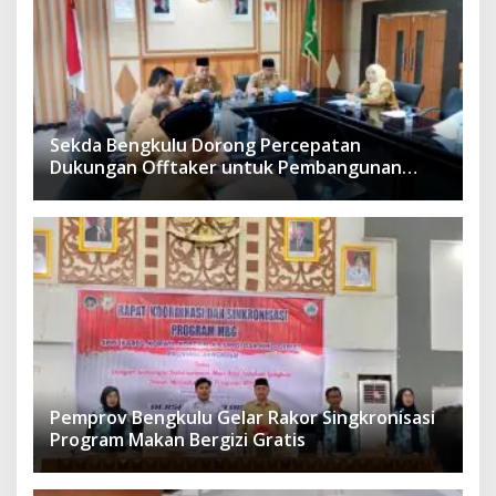
Sekda Bengkulu Dorong Percepatan
Dukungan Offtaker untuk Pembangunan
TPST Regional
Pemprov Bengkulu Gelar Rakor Singkronisasi
Program Makan Bergizi Gratis