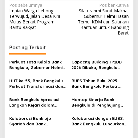
Navigasi
Pos sebelumnya
Pos berikutnya
Impian Warga Lebong
Silaturahmi Sarat Makna,
pos
Terwujud, Jalan Desa Kini
Gubernur Helmi Hasan
Mulus Berkat Program
Temui KDM dan Salurkan
Bantu Rakyat
Bantuan untuk Bandung
Barat
Posting Terkait
Perkuat Tata Kelola Bank
Capacity Building TP2DD
Bengkulu, Gubernur Helmi
2026 Dibuka, Bengkulu
Hasan Lantik Direktur
Genjot Digitalisasi dan
Kepatuhan
Transaksi Non-Tunai
HUT ke-55, Bank Bengkulu
RUPS Tahun Buku 2025,
Perkuat Transformasi dan
Bank Bengkulu Perkuat
Targetkan Kinerja Agresif
Transformasi
Berkelanjutan
Bank Bengkulu Apresiasi
Mantap Kinerja Bank
Langkah Kejari dalam
Bengkulu di Penghujung
Pengungkapan Dugaan
2024: Sinergi dan Inovasi
Fraud
Mendorong Pertumbuhan
Kolaborasi Bank bjb
Kolaborasi dengan BJBS,
Syariah dan Bank
Bank Bengkulu Luncurkan
Bengkulu, Permudah
Tabungan Haji dan Umroh
Perencanaan Ibadah Haji