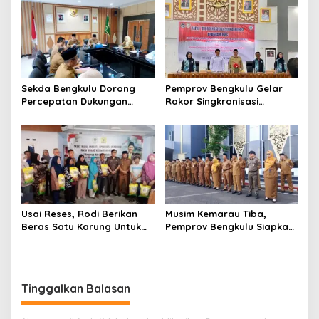
Investasi
Sekda Bengkulu Dorong
Pemprov Bengkulu Gelar
Percepatan Dukungan
Rakor Singkronisasi
Offtaker untuk
Program Makan Bergizi
Pembangunan TPST
Gratis
Regional
Usai Reses, Rodi Berikan
Musim Kemarau Tiba,
Beras Satu Karung Untuk
Pemprov Bengkulu Siapkan
Peserta
Program Bantu Rakyat
“Distribusi Air Bersih”
Tinggalkan Balasan