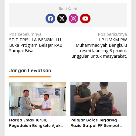
Ikuti Kami
Navigasi
Pos sebelumnya
Pos berikutnya
STIT TRISULA BENGKULU
LP UMKM PW
pos
Buka Program Belajar RAB
Muhammadiyah Bengkulu
Sampai Bisa
resmi launcing 3 produk
unggulan untuk masyarakat.
Jangan Lewatkan
Harga Emas Turun,
Pelajar Bolos Terjaring
Pegadaian Bengkulu Ajak
Razia Satpol PP Sempat
Masyarakat Borong untuk
Bohongi Identitas Sekolah