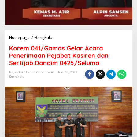
Korem
Homepage
/
Bengkulu
041/Gamas
Korem 041/Gamas Gelar Acara
Gelar
Acara
Penerimaan Pejabat Kasiren dan
Penerimaan
Sertijab Dandim 0425/Seluma
Pejabat
Kasiren
Reporter : Eko - Editor : Iwan
Juni 15, 2023
dan
Bengkulu
Sertijab
Dandim
0425/Seluma