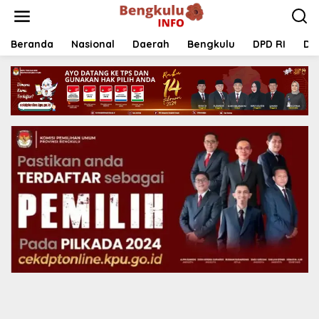
Lewati
ke
konten
Beranda
Nasional
Daerah
Bengkulu
DPD RI
DP