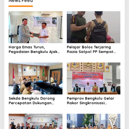
News Feed
Harga Emas Turun,
Pelajar Bolos Terjaring
Pegadaian Bengkulu Ajak
Razia Satpol PP Sempat
Masyarakat Borong untuk
Bohongi Identitas Sekolah
Investasi
Sekda Bengkulu Dorong
Pemprov Bengkulu Gelar
Percepatan Dukungan
Rakor Singkronisasi
Offtaker untuk
Program Makan Bergizi
Pembangunan TPST
Gratis
Regional