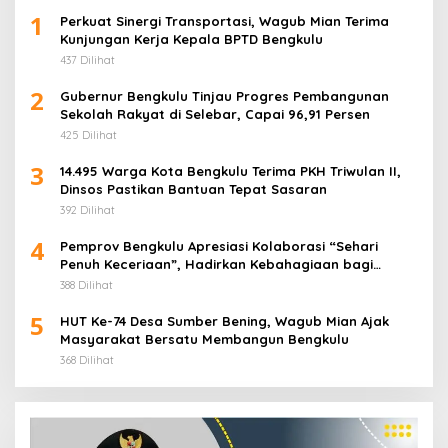
1
Perkuat Sinergi Transportasi, Wagub Mian Terima
Kunjungan Kerja Kepala BPTD Bengkulu
437 Dilihat
2
Gubernur Bengkulu Tinjau Progres Pembangunan
Sekolah Rakyat di Selebar, Capai 96,91 Persen
425 Dilihat
3
14.495 Warga Kota Bengkulu Terima PKH Triwulan II,
Dinsos Pastikan Bantuan Tepat Sasaran
392 Dilihat
4
Pemprov Bengkulu Apresiasi Kolaborasi “Sehari
Penuh Keceriaan”, Hadirkan Kebahagiaan bagi
Puluhan Anak Panti Asuhan
388 Dilihat
5
HUT Ke-74 Desa Sumber Bening, Wagub Mian Ajak
Masyarakat Bersatu Membangun Bengkulu
368 Dilihat