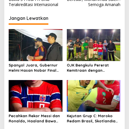
Terakreditasi Internasional
Semoga Amanah
Jangan Lewatkan
Spanyol Juara, Gubernur
OJK Bengkulu Pererat
Helmi Hasan Nobar Final
Kemitraan dengan
Piala Dunia FIFA 2026
Wartawan Lewat Laga Mini
Bersama Masyarakat,
Soccer Persahabatan
UMKM Diborong dan
Sembako Dibagikan
Pecahkan Rekor Messi dan
Kejutan Grup C: Maroko
Ronaldo, Haaland Bawa
Redam Brasil, Skotlandia
Norwegia Tantang Brasil
Langsung Puncaki