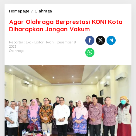
Agar
Homepage
/
Olahraga
Olahraga
Agar Olahraga Berprestasi KONI Kota
Berprestasi
KONI
Diharapkan Jangan Vakum
Kota
Diharapkan
Reporter : Eko - Editor : Iwan
Desember 8,
Jangan
2023
Vakum
Olahraga