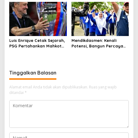
Klasemen
Luis Enrique Cetak Sejarah,
Mendikdasmen: Kenali
PSG Pertahankan Mahkota
Potensi, Bangun Percaya
Liga Champions Eropa
Diri, dan Disiplin untuk Raih
Masa Depan
Tinggalkan Balasan
Alamat email Anda tidak akan dipublikasikan.
Ruas yang wajib
ditandai
*