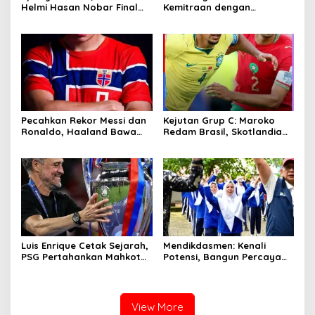
Helmi Hasan Nobar Final
Kemitraan dengan
Piala Dunia FIFA 2026
Wartawan Lewat Laga Mini
Bersama Masyarakat,
Soccer Persahabatan
UMKM Diborong dan
Sembako Dibagikan
Pecahkan Rekor Messi dan
Kejutan Grup C: Maroko
Ronaldo, Haaland Bawa
Redam Brasil, Skotlandia
Norwegia Tantang Brasil
Langsung Puncaki
Klasemen
Luis Enrique Cetak Sejarah,
Mendikdasmen: Kenali
PSG Pertahankan Mahkota
Potensi, Bangun Percaya
Liga Champions Eropa
Diri, dan Disiplin untuk Raih
Masa Depan
View More