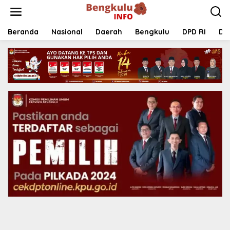
Lewati
ke
konten
Beranda
Nasional
Daerah
Bengkulu
DPD RI
DP