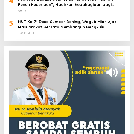
4
Penuh Keceriaan”, Hadirkan Kebahagiaan bagi
Puluhan Anak Panti Asuhan
388 Dilihat
5
HUT Ke-74 Desa Sumber Bening, Wagub Mian Ajak
Masyarakat Bersatu Membangun Bengkulu
370 Dilihat