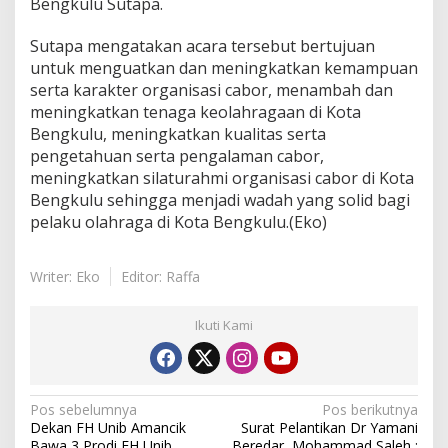
Bengkulu Sutapa.
Sutapa mengatakan acara tersebut bertujuan
untuk menguatkan dan meningkatkan kemampuan
serta karakter organisasi cabor, menambah dan
meningkatkan tenaga keolahragaan di Kota
Bengkulu, meningkatkan kualitas serta
pengetahuan serta pengalaman cabor,
meningkatkan silaturahmi organisasi cabor di Kota
Bengkulu sehingga menjadi wadah yang solid bagi
pelaku olahraga di Kota Bengkulu.(Eko)
Writer: Eko
Editor: Raffa
Ikuti Kami
Navigasi
Pos sebelumnya
Pos berikutnya
Dekan FH Unib Amancik
Surat Pelantikan Dr Yamani
pos
Bawa 3 Prodi FH Unib
Beredar, Mohammad Saleh :