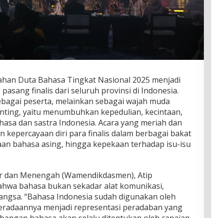
han Duta Bahasa Tingkat Nasional 2025 menjadi
sang finalis dari seluruh provinsi di Indonesia.
bagai peserta, melainkan sebagai wajah muda
ting, yaitu menumbuhkan kepedulian, kecintaan,
asa dan sastra Indonesia. Acara yang meriah dan
 kepercayaan diri para finalis dalam berbagai bakat
aan bahasa asing, hingga kepekaan terhadap isu-isu
ar dan Menengah (Wamendikdasmen), Atip
ahwa bahasa bukan sekadar alat komunikasi,
angsa. “Bahasa Indonesia sudah digunakan oleh
beradaannya menjadi representasi peradaban yang
angan bahasa akan selalu ditentukan oleh capaian