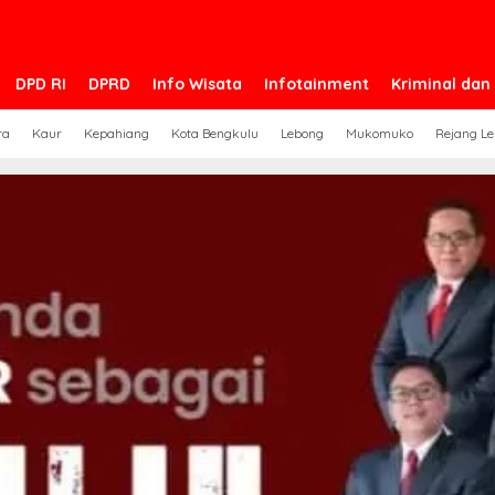
DPD RI
DPRD
Info Wisata
Infotainment
Kriminal da
ra
Kaur
Kepahiang
Kota Bengkulu
Lebong
Mukomuko
Rejang L