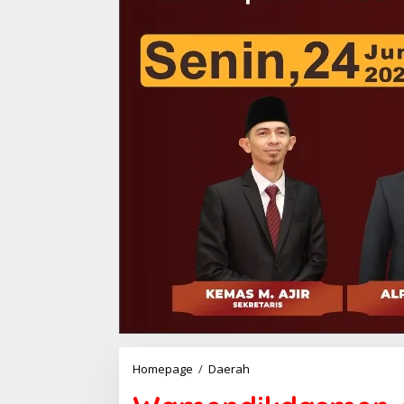
Wamendikdasmen
Homepage
/
Daerah
Atip:
Duta