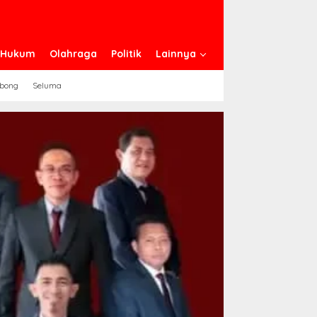
n Hukum
Olahraga
Politik
Lainnya
ebong
Seluma