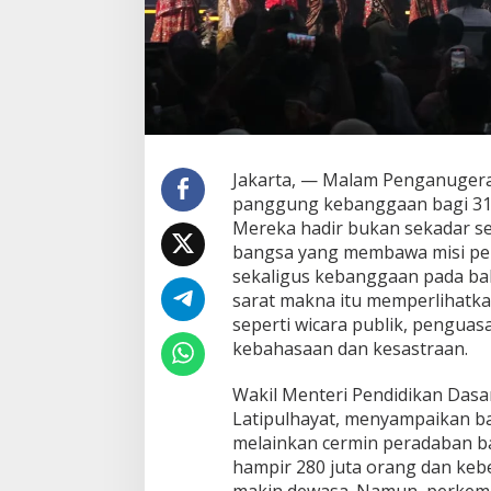
Jakarta, — Malam Penganugera
panggung kebanggaan bagi 31 pa
Mereka hadir bukan sekadar se
bangsa yang membawa misi pen
sekaligus kebanggaan pada bah
sarat makna itu memperlihatkan
seperti wicara publik, penguas
kebahasaan dan kesastraan.
Wakil Menteri Pendidikan Das
Latipulhayat, menyampaikan b
melainkan cermin peradaban b
hampir 280 juta orang dan ke
makin dewasa. Namun, perkemb