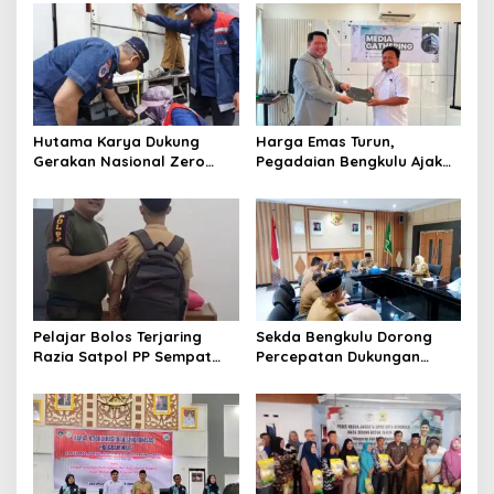
Hutama Karya Dukung
Harga Emas Turun,
Gerakan Nasional Zero
Pegadaian Bengkulu Ajak
ODOL Melalui Kampanye
Masyarakat Borong untuk
Selamat Sampai Tujuan
Investasi
(SETUJU)
Pelajar Bolos Terjaring
Sekda Bengkulu Dorong
Razia Satpol PP Sempat
Percepatan Dukungan
Bohongi Identitas Sekolah
Offtaker untuk
Pembangunan TPST
Regional