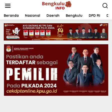
Lewati
ke
konten
Beranda
Nasional
Daerah
Bengkulu
DPD RI
DP