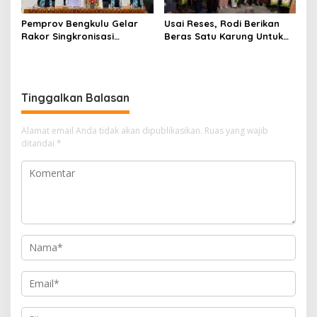
Pemprov Bengkulu Gelar
Usai Reses, Rodi Berikan
Rakor Singkronisasi
Beras Satu Karung Untuk
Program Makan Bergizi
Peserta
Gratis
Tinggalkan Balasan
Alamat email Anda tidak akan dipublikasikan.
Ruas yang wajib
ditandai
*