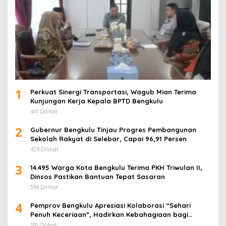
1
Perkuat Sinergi Transportasi, Wagub Mian Terima
Kunjungan Kerja Kepala BPTD Bengkulu
441 Dilihat
2
Gubernur Bengkulu Tinjau Progres Pembangunan
Sekolah Rakyat di Selebar, Capai 96,91 Persen
429 Dilihat
3
14.495 Warga Kota Bengkulu Terima PKH Triwulan II,
Dinsos Pastikan Bantuan Tepat Sasaran
394 Dilihat
4
Pemprov Bengkulu Apresiasi Kolaborasi “Sehari
Penuh Keceriaan”, Hadirkan Kebahagiaan bagi
Puluhan Anak Panti Asuhan
391 Dilihat