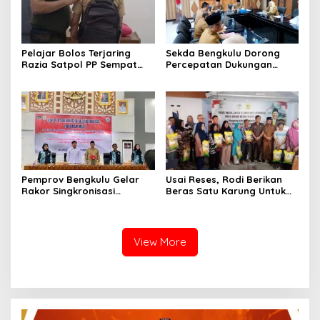
Pelajar Bolos Terjaring
Sekda Bengkulu Dorong
Razia Satpol PP Sempat
Percepatan Dukungan
Bohongi Identitas Sekolah
Offtaker untuk
Pembangunan TPST
Regional
Pemprov Bengkulu Gelar
Usai Reses, Rodi Berikan
Rakor Singkronisasi
Beras Satu Karung Untuk
Program Makan Bergizi
Peserta
Gratis
View More