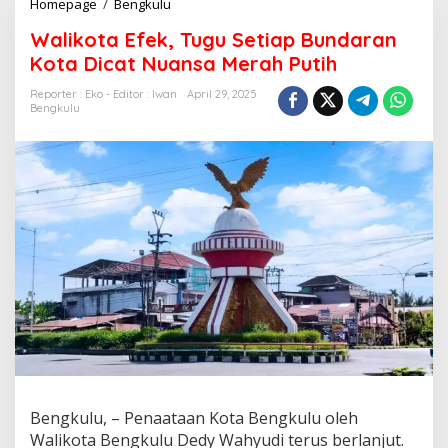
Walikota
Homepage
/
Bengkulu
Efek,
Walikota Efek, Tugu Setiap Bundaran
Tugu
Setiap
Kota Dicat Nuansa Merah Putih
Bundaran
Kota
Reporter : Eko - Editor : Iwan
April 29, 2025
Bengkulu
Dicat
Nuansa
Merah
Putih
Bengkulu, – Penaataan Kota Bengkulu oleh
Walikota Bengkulu Dedy Wahyudi terus berlanjut.