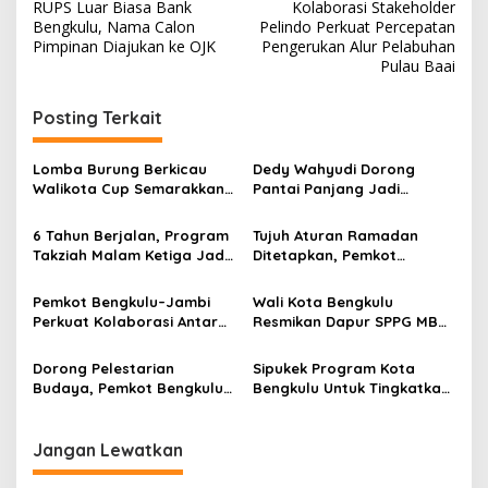
RUPS Luar Biasa Bank
Kolaborasi Stakeholder
pos
Bengkulu, Nama Calon
Pelindo Perkuat Percepatan
Pimpinan Diajukan ke OJK
Pengerukan Alur Pelabuhan
Pulau Baai
Posting Terkait
Lomba Burung Berkicau
Dedy Wahyudi Dorong
Walikota Cup Semarakkan
Pantai Panjang Jadi
HUT ke-307 Kota Bengkulu
Magnet Wisata Lewat
Sukses
Penataan Berkelanjutan
6 Tahun Berjalan, Program
Tujuh Aturan Ramadan
Takziah Malam Ketiga Jadi
Ditetapkan, Pemkot
Komitmen Walikota
Bengkulu Fokus Ibadah dan
Bengkulu
Ketertiban
Pemkot Bengkulu–Jambi
Wali Kota Bengkulu
Perkuat Kolaborasi Antar
Resmikan Dapur SPPG MBG,
RT
Tekankan Standar
Keamanan dan Kualitas Gizi
Dorong Pelestarian
Sipukek Program Kota
Budaya, Pemkot Bengkulu
Bengkulu Untuk Tingkatkan
Dukung Pasar Seni dan
Layanan Digital
Pentas Seni 2025
Jangan Lewatkan