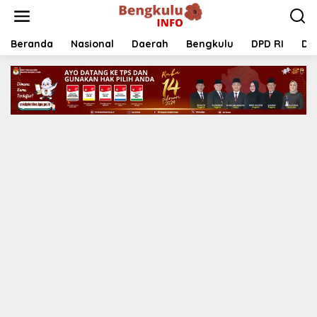
Lewati
ke
konten
Beranda
Nasional
Daerah
Bengkulu
DPD RI
DP