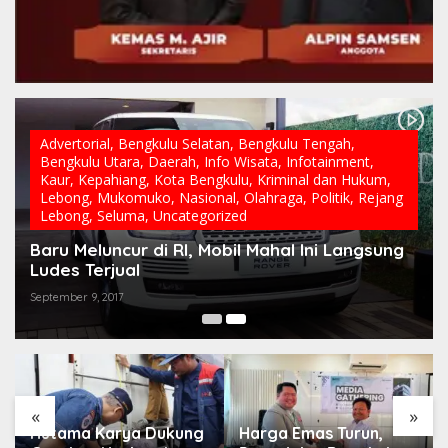
Advertorial
,
Bengkulu Selatan
,
Bengkulu Tengah
,
Bengkulu Utara
,
Daerah
,
Info Wisata
,
Infotainment
,
Kaur
,
Kepahiang
,
Kota Bengkulu
,
Kriminal dan Hukum
,
Lebong
,
Mukomuko
,
Nasional
,
Olahraga
,
Politik
,
Rejang
Lebong
,
Seluma
,
Uncategorized
Baru Meluncur di RI, Mobil Mahal Ini Langsung
Ludes Terjual
September 9, 2017
«
»
Hutama Karya Dukung
Harga Emas Turun,