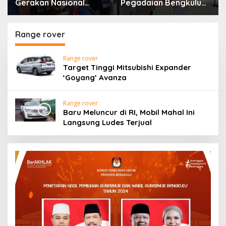
Gerakan Nasional
Pegadaian Bengkulu
Zero ODOL Melalui
Ajak Masyarakat
Kampanye Selamat
Borong untuk
Sampai Tujuan
Investasi
Range rover
(SETUJU)
Range rover
Target Tinggi Mitsubishi Expander
‘Goyang’ Avanza
Range rover
Baru Meluncur di RI, Mobil Mahal Ini
Langsung Ludes Terjual