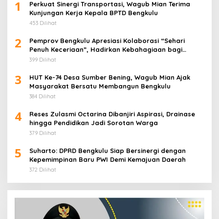
1
Perkuat Sinergi Transportasi, Wagub Mian Terima
Kunjungan Kerja Kepala BPTD Bengkulu
453 Dilihat
2
Pemprov Bengkulu Apresiasi Kolaborasi “Sehari
Penuh Keceriaan”, Hadirkan Kebahagiaan bagi
Puluhan Anak Panti Asuhan
399 Dilihat
3
HUT Ke-74 Desa Sumber Bening, Wagub Mian Ajak
Masyarakat Bersatu Membangun Bengkulu
384 Dilihat
4
Reses Zulasmi Octarina Dibanjiri Aspirasi, Drainase
hingga Pendidikan Jadi Sorotan Warga
379 Dilihat
5
Suharto: DPRD Bengkulu Siap Bersinergi dengan
Kepemimpinan Baru PWI Demi Kemajuan Daerah
372 Dilihat