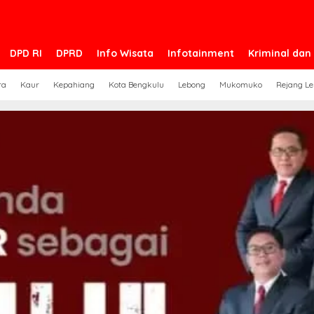
DPD RI
DPRD
Info Wisata
Infotainment
Kriminal da
ra
Kaur
Kepahiang
Kota Bengkulu
Lebong
Mukomuko
Rejang L