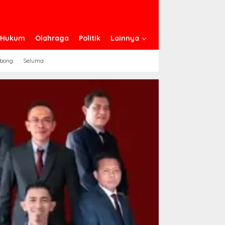
n Hukum
Olahraga
Politik
Lainnya
ebong
Seluma