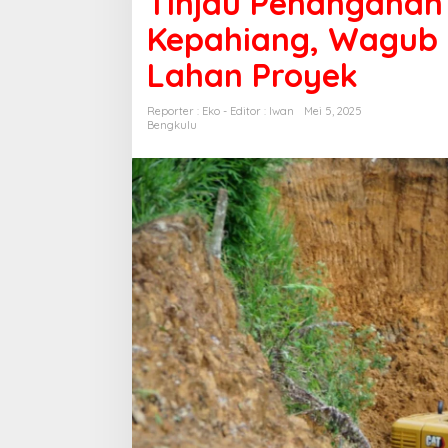
Tinjau Penanganan
Nakau-
Kepahiang, Wagub 
Kepahiang,
Wagub
Lahan Proyek
Mian
Pertanyakan
Status
Reporter : Eko - Editor : Iwan
Mei 5, 2025
Lahan
Bengkulu
Proyek