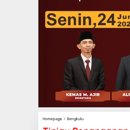
Tinjau
Homepage
/
Bengkulu
Penanganan
Longsor