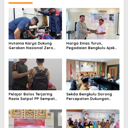
Hutama Karya Dukung
Harga Emas Turun,
Gerakan Nasional Zero
Pegadaian Bengkulu Ajak
ODOL Melalui Kampanye
Masyarakat Borong untuk
Selamat Sampai Tujuan
Investasi
(SETUJU)
Pelajar Bolos Terjaring
Sekda Bengkulu Dorong
Razia Satpol PP Sempat
Percepatan Dukungan
Bohongi Identitas Sekolah
Offtaker untuk
Pembangunan TPST
Regional