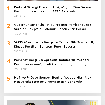
1
Perkuat Sinergi Transportasi, Wagub Mian Terima
Kunjungan Kerja Kepala BPTD Bengkulu
443 Dilihat
2
Gubernur Bengkulu Tinjau Progres Pembangunan
Sekolah Rakyat di Selebar, Capai 96,91 Persen
432 Dilihat
3
14.495 Warga Kota Bengkulu Terima PKH Triwulan II,
Dinsos Pastikan Bantuan Tepat Sasaran
395 Dilihat
4
Pemprov Bengkulu Apresiasi Kolaborasi “Sehari
Penuh Keceriaan”, Hadirkan Kebahagiaan bagi
Puluhan Anak Panti Asuhan
393 Dilihat
5
HUT Ke-74 Desa Sumber Bening, Wagub Mian Ajak
Masyarakat Bersatu Membangun Bengkulu
376 Dilihat