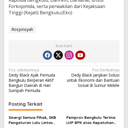
Forkopimda, serta perwakilan dari Kejaksaan
Tinggi (Kejati) Bengkulu.(Eko)
Rosjonsyah
Ikuti Kami
Navigasi
Pos sebelumnya
Pos berikutnya
Dedy Black Ajak Pemuda
Dedy Black Janjikan Solusi
pos
Bengkulu Berperan Aktif
untuk Ekonomi dan Bantuan
Bangun Daerah di Hari
Sosial di Sumur Melele
Sumpah Pemuda
Posting Terkait
Sinergi Semua Pihak, SKB
Pemprov Bengkulu Terima
Pengaturan Lalu Lintas
LHP BPK atas Kepatuhan
Resmi Ditandatangani
Belanja Infrastruktur