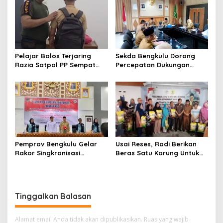
(SETUJU)
Pelajar Bolos Terjaring
Sekda Bengkulu Dorong
Razia Satpol PP Sempat
Percepatan Dukungan
Bohongi Identitas Sekolah
Offtaker untuk
Pembangunan TPST
Regional
Pemprov Bengkulu Gelar
Usai Reses, Rodi Berikan
Rakor Singkronisasi
Beras Satu Karung Untuk
Program Makan Bergizi
Peserta
Gratis
Tinggalkan Balasan
Alamat email Anda tidak akan dipublikasikan.
Ruas yang wajib