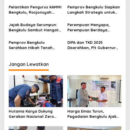
Pelantikan Pengurus KAMMI
Pemprov Bengkulu Siapkan
Bengkulu, Rosjonsyah:
Langkah Strategis untuk
Siapkan Diri Jadi Pemimpin
Program Makan Bergizi
Masa Depan
Gratis
Jejak Budaya Serumpun:
Perempuan Menyapa,
Bengkulu Sambut Hangat
Perempuan Berdaya
Sri Dato’ Seri Utama Rais
Menuju Indonesia Emas
Yatim
2045
Pemprov Bengkulu
DIPA dan TKD 2025
Serahkan Hibah Tanah
Diserahkan, Plt Gubernur
untuk Tingkatkan
Bengkulu Tekankan Hilirisasi
Pelayanan Haji dan Umroh
dan Ketahanan Pangan
di Kepahiang
Jangan Lewatkan
Hutama Karya Dukung
Harga Emas Turun,
Gerakan Nasional Zero
Pegadaian Bengkulu Ajak
ODOL Melalui Kampanye
Masyarakat Borong untuk
Selamat Sampai Tujuan
Investasi