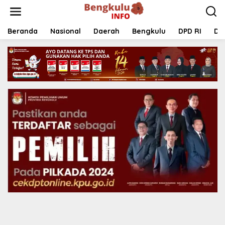
Lewati
ke
konten
Beranda
Nasional
Daerah
Bengkulu
DPD RI
DP