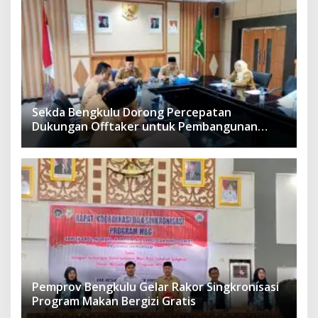
Sekda Bengkulu Dorong Percepatan
Dukungan Offtaker untuk Pembangunan
TPST Regional
Pemprov Bengkulu Gelar Rakor Singkronisasi
Program Makan Bergizi Gratis