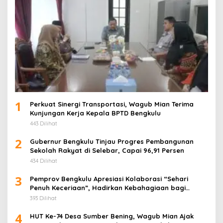
1
Perkuat Sinergi Transportasi, Wagub Mian Terima
Kunjungan Kerja Kepala BPTD Bengkulu
443 Dilihat
2
Gubernur Bengkulu Tinjau Progres Pembangunan
Sekolah Rakyat di Selebar, Capai 96,91 Persen
434 Dilihat
3
Pemprov Bengkulu Apresiasi Kolaborasi “Sehari
Penuh Keceriaan”, Hadirkan Kebahagiaan bagi
Puluhan Anak Panti Asuhan
393 Dilihat
4
HUT Ke-74 Desa Sumber Bening, Wagub Mian Ajak