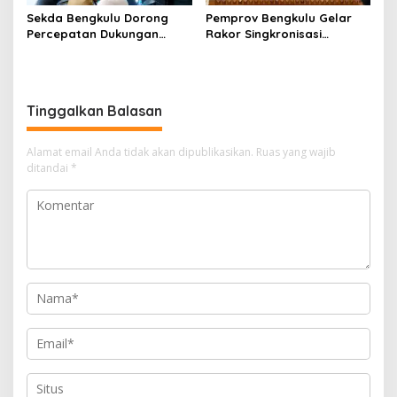
Sekda Bengkulu Dorong
Pemprov Bengkulu Gelar
Percepatan Dukungan
Rakor Singkronisasi
Offtaker untuk
Program Makan Bergizi
Pembangunan TPST
Gratis
Regional
Tinggalkan Balasan
Alamat email Anda tidak akan dipublikasikan.
Ruas yang wajib
ditandai
*