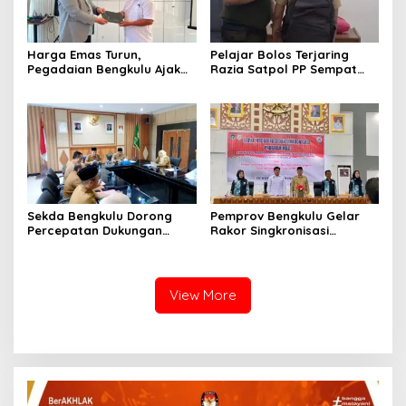
Harga Emas Turun,
Pelajar Bolos Terjaring
Pegadaian Bengkulu Ajak
Razia Satpol PP Sempat
Masyarakat Borong untuk
Bohongi Identitas Sekolah
Investasi
Sekda Bengkulu Dorong
Pemprov Bengkulu Gelar
Percepatan Dukungan
Rakor Singkronisasi
Offtaker untuk
Program Makan Bergizi
Pembangunan TPST
Gratis
Regional
View More