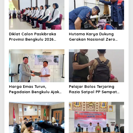
Diklat Calon Paskibraka
Hutama Karya Dukung
Provinsi Bengkulu 2026
Gerakan Nasional Zero
Resmi Dimulai
ODOL Melalui Kampanye
Selamat Sampai Tujuan
(SETUJU)
Harga Emas Turun,
Pelajar Bolos Terjaring
Pegadaian Bengkulu Ajak
Razia Satpol PP Sempat
Masyarakat Borong untuk
Bohongi Identitas Sekolah
Investasi