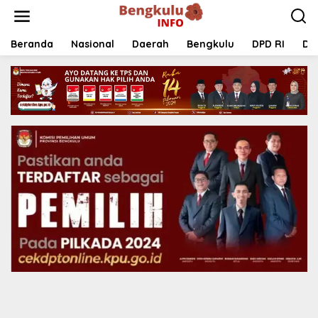
Lewati
ke
konten
Beranda
Nasional
Daerah
Bengkulu
DPD RI
DP