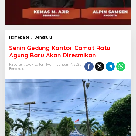
Senin
Homepage
/
Bengkulu
Gedung
Senin Gedung Kantor Camat Ratu
Kantor
Camat
Agung Baru Akan Diresmikan
Ratu
Agung
Reporter : Eko - Editor : Iwan
Januari 4, 2025
Bengkulu
Baru
Akan
Diresmikan