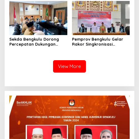
Sekda Bengkulu Dorong
Pemprov Bengkulu Gelar
Percepatan Dukungan
Rakor Singkronisasi
Offtaker untuk
Program Makan Bergizi
Pembangunan TPST
Gratis
Regional
View More