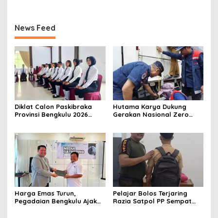
News Feed
Diklat Calon Paskibraka
Hutama Karya Dukung
Provinsi Bengkulu 2026
Gerakan Nasional Zero
Resmi Dimulai
ODOL Melalui Kampanye
Selamat Sampai Tujuan
(SETUJU)
Harga Emas Turun,
Pelajar Bolos Terjaring
Pegadaian Bengkulu Ajak
Razia Satpol PP Sempat
Masyarakat Borong untuk
Bohongi Identitas Sekolah
Investasi