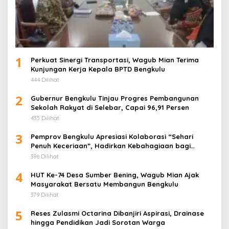
1
Perkuat Sinergi Transportasi, Wagub Mian Terima
Kunjungan Kerja Kepala BPTD Bengkulu
444 Dilihat
2
Gubernur Bengkulu Tinjau Progres Pembangunan
Sekolah Rakyat di Selebar, Capai 96,91 Persen
435 Dilihat
3
Pemprov Bengkulu Apresiasi Kolaborasi “Sehari
Penuh Keceriaan”, Hadirkan Kebahagiaan bagi
Puluhan Anak Panti Asuhan
396 Dilihat
4
HUT Ke-74 Desa Sumber Bening, Wagub Mian Ajak
Masyarakat Bersatu Membangun Bengkulu
379 Dilihat
5
Reses Zulasmi Octarina Dibanjiri Aspirasi, Drainase
hingga Pendidikan Jadi Sorotan Warga