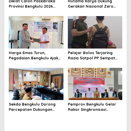
Diklat Calon Paskibraka
Hutama Karya Dukung
Provinsi Bengkulu 2026
Gerakan Nasional Zero
Resmi Dimulai
ODOL Melalui Kampanye
Selamat Sampai Tujuan
(SETUJU)
Harga Emas Turun,
Pelajar Bolos Terjaring
Pegadaian Bengkulu Ajak
Razia Satpol PP Sempat
Masyarakat Borong untuk
Bohongi Identitas Sekolah
Investasi
Sekda Bengkulu Dorong
Pemprov Bengkulu Gelar
Percepatan Dukungan
Rakor Singkronisasi
Offtaker untuk
Program Makan Bergizi
Pembangunan TPST
Gratis
Regional