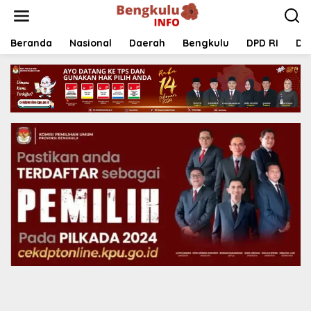
Lewati
ke
konten
Beranda
Nasional
Daerah
Bengkulu
DPD RI
DP