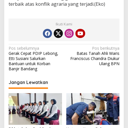
terbaik atas konflik agraria yang terjadi.(Eko)
Ikuti Kami
Navigasi
Pos sebelumnya
Pos berikutnya
Gerak Cepat PDIP Lebong,
Batas Tanah Ahli Waris
pos
Etti Susiani Salurkan
Franciscus Chandra Diukur
Bantuan untuk Korban
Ulang BPN
Banjir Bandang
Jangan Lewatkan