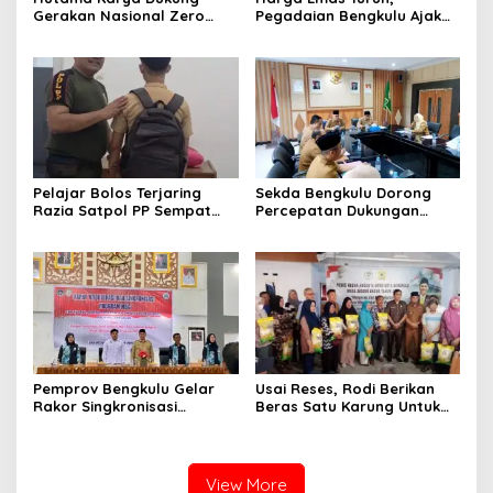
Gerakan Nasional Zero
Pegadaian Bengkulu Ajak
ODOL Melalui Kampanye
Masyarakat Borong untuk
Selamat Sampai Tujuan
Investasi
(SETUJU)
Pelajar Bolos Terjaring
Sekda Bengkulu Dorong
Razia Satpol PP Sempat
Percepatan Dukungan
Bohongi Identitas Sekolah
Offtaker untuk
Pembangunan TPST
Regional
Pemprov Bengkulu Gelar
Usai Reses, Rodi Berikan
Rakor Singkronisasi
Beras Satu Karung Untuk
Program Makan Bergizi
Peserta
Gratis
View More