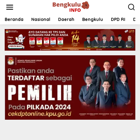
Lewati
ke
konten
Beranda
Nasional
Daerah
Bengkulu
DPD RI
DP