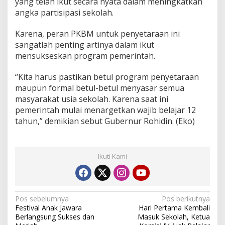
yang telah ikut secara nyata dalam meningkatkan
angka partisipasi sekolah.
Karena, peran PKBM untuk penyetaraan ini
sangatlah penting artinya dalam ikut
mensukseskan program pemerintah.
“Kita harus pastikan betul program penyetaraan
maupun formal betul-betul menyasar semua
masyarakat usia sekolah. Karena saat ini
pemerintah mulai menargetkan wajib belajar 12
tahun,” demikian sebut Gubernur Rohidin. (Eko)
Ikuti Kami
Navigasi
Pos sebelumnya
Pos berikutnya
Festival Anak Jawara
Hari Pertama Kembali
pos
Berlangsung Sukses dan
Masuk Sekolah, Ketua