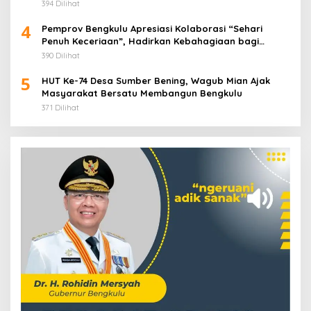
394 Dilihat
4
Pemprov Bengkulu Apresiasi Kolaborasi “Sehari
Penuh Keceriaan”, Hadirkan Kebahagiaan bagi
Puluhan Anak Panti Asuhan
390 Dilihat
5
HUT Ke-74 Desa Sumber Bening, Wagub Mian Ajak
Masyarakat Bersatu Membangun Bengkulu
371 Dilihat