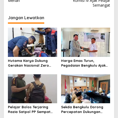
Meriah
Komisi IV Ajak Pelajar
Semangat
Jangan Lewatkan
Hutama Karya Dukung
Harga Emas Turun,
Gerakan Nasional Zero
Pegadaian Bengkulu Ajak
ODOL Melalui Kampanye
Masyarakat Borong untuk
Selamat Sampai Tujuan
Investasi
(SETUJU)
Pelajar Bolos Terjaring
Sekda Bengkulu Dorong
Razia Satpol PP Sempat
Percepatan Dukungan
Bohongi Identitas Sekolah
Offtaker untuk