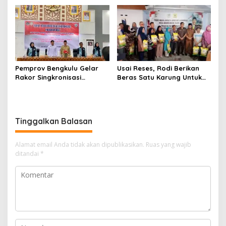
Pembangunan TPST
Regional
Pemprov Bengkulu Gelar
Usai Reses, Rodi Berikan
Rakor Singkronisasi
Beras Satu Karung Untuk
Program Makan Bergizi
Peserta
Gratis
Tinggalkan Balasan
Alamat email Anda tidak akan dipublikasikan.
Ruas yang wajib
ditandai
*