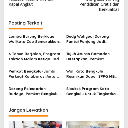
Kapal Angkut
Pendidikan Gratis dan
Berkualitas
Posting Terkait
Lomba Burung Berkicau
Dedy Wahyudi Dorong
Walikota Cup Semarakkan
Pantai Panjang Jadi
HUT ke-307 Kota Bengkulu
Magnet Wisata Lewat
Sukses
Penataan Berkelanjutan
6 Tahun Berjalan, Program
Tujuh Aturan Ramadan
Takziah Malam Ketiga Jadi
Ditetapkan, Pemkot
Komitmen Walikota
Bengkulu Fokus Ibadah dan
Bengkulu
Ketertiban
Pemkot Bengkulu–Jambi
Wali Kota Bengkulu
Perkuat Kolaborasi Antar
Resmikan Dapur SPPG MBG,
RT
Tekankan Standar
Keamanan dan Kualitas Gizi
Dorong Pelestarian
Sipukek Program Kota
Budaya, Pemkot Bengkulu
Bengkulu Untuk Tingkatkan
Dukung Pasar Seni dan
Layanan Digital
Pentas Seni 2025
Jangan Lewatkan