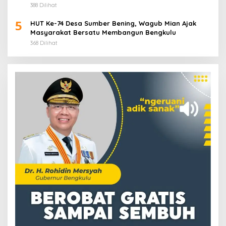
Puluhan Anak Panti Asuhan
388 Dilihat
5
HUT Ke-74 Desa Sumber Bening, Wagub Mian Ajak
Masyarakat Bersatu Membangun Bengkulu
368 Dilihat