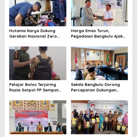
Hutama Karya Dukung
Harga Emas Turun,
Gerakan Nasional Zero
Pegadaian Bengkulu Ajak
ODOL Melalui Kampanye
Masyarakat Borong untuk
Selamat Sampai Tujuan
Investasi
(SETUJU)
Pelajar Bolos Terjaring
Sekda Bengkulu Dorong
Razia Satpol PP Sempat
Percepatan Dukungan
Bohongi Identitas Sekolah
Offtaker untuk
Pembangunan TPST
Regional