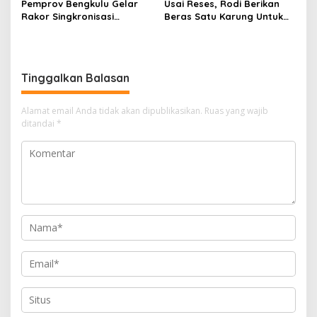
Pemprov Bengkulu Gelar
Usai Reses, Rodi Berikan
Rakor Singkronisasi
Beras Satu Karung Untuk
Program Makan Bergizi
Peserta
Gratis
Tinggalkan Balasan
Alamat email Anda tidak akan dipublikasikan.
Ruas yang wajib
ditandai
*