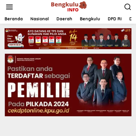
Lewati
ke
konten
Beranda
Nasional
Daerah
Bengkulu
DPD RI
DP