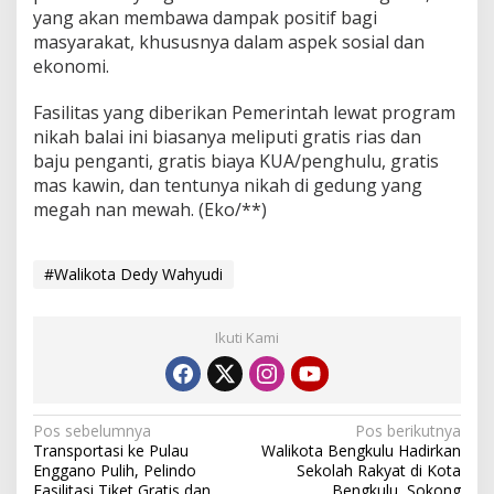
yang akan membawa dampak positif bagi
masyarakat, khususnya dalam aspek sosial dan
ekonomi.
Fasilitas yang diberikan Pemerintah lewat program
nikah balai ini biasanya meliputi gratis rias dan
baju penganti, gratis biaya KUA/penghulu, gratis
mas kawin, dan tentunya nikah di gedung yang
megah nan mewah. (Eko/**)
#Walikota Dedy Wahyudi
Ikuti Kami
Navigasi
Pos sebelumnya
Pos berikutnya
Transportasi ke Pulau
Walikota Bengkulu Hadirkan
pos
Enggano Pulih, Pelindo
Sekolah Rakyat di Kota
Fasilitasi Tiket Gratis dan
Bengkulu, Sokong