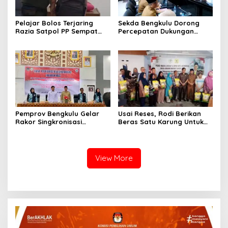
Pelajar Bolos Terjaring
Sekda Bengkulu Dorong
Razia Satpol PP Sempat
Percepatan Dukungan
Bohongi Identitas Sekolah
Offtaker untuk
Pembangunan TPST
Regional
Pemprov Bengkulu Gelar
Usai Reses, Rodi Berikan
Rakor Singkronisasi
Beras Satu Karung Untuk
Program Makan Bergizi
Peserta
Gratis
View More