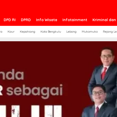
DPD RI
DPRD
Info Wisata
Infotainment
Kriminal da
ra
Kaur
Kepahiang
Kota Bengkulu
Lebong
Mukomuko
Rejang L