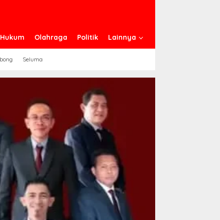
n Hukum
Olahraga
Politik
Lainnya
ebong
Seluma