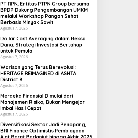
PT RPN, Entitas PTPN Group bersama
BPDP Dukung Pengembangan UMKM
melalui Workshop Pangan Sehat
Berbasis Minyak Sawit
Agustus 7, 2026
Dollar Cost Averaging dalam Reksa
Dana: Strategi Investasi Bertahap
untuk Pemula
Agustus 7, 2026
Warisan yang Terus Berevolusi:
HERITAGE REIMAGINED di ASHTA
District 8
Agustus 7, 2026
Merdeka Finansial Dimulai dari
Manajemen Risiko, Bukan Mengejar
Imbal Hasil Cepat
Agustus 7, 2026
Diversifikasi Sektor Jadi Penopang,
BRI Finance Optimistis Pembiayaan
Alat Berat Berlanjut hingga Akhir 2026