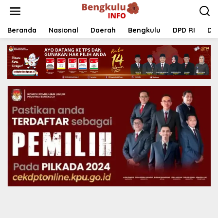
Lewati
ke
konten
Beranda
Nasional
Daerah
Bengkulu
DPD RI
DP