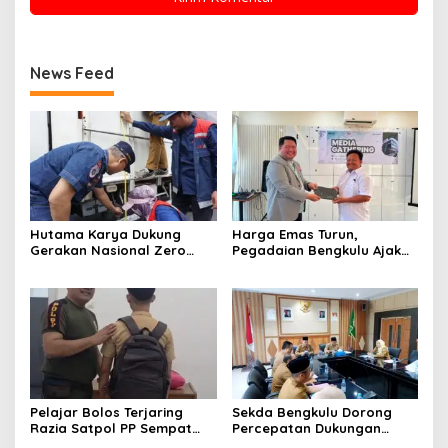
News Feed
Hutama Karya Dukung
Harga Emas Turun,
Gerakan Nasional Zero
Pegadaian Bengkulu Ajak
ODOL Melalui Kampanye
Masyarakat Borong untuk
Selamat Sampai Tujuan
Investasi
(SETUJU)
Pelajar Bolos Terjaring
Sekda Bengkulu Dorong
Razia Satpol PP Sempat
Percepatan Dukungan
Bohongi Identitas Sekolah
Offtaker untuk