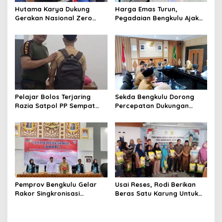
Hutama Karya Dukung
Harga Emas Turun,
Gerakan Nasional Zero
Pegadaian Bengkulu Ajak
ODOL Melalui Kampanye
Masyarakat Borong untuk
Selamat Sampai Tujuan
Investasi
(SETUJU)
Pelajar Bolos Terjaring
Sekda Bengkulu Dorong
Razia Satpol PP Sempat
Percepatan Dukungan
Bohongi Identitas Sekolah
Offtaker untuk
Pembangunan TPST
Regional
Pemprov Bengkulu Gelar
Usai Reses, Rodi Berikan
Rakor Singkronisasi
Beras Satu Karung Untuk
Program Makan Bergizi
Peserta
Gratis