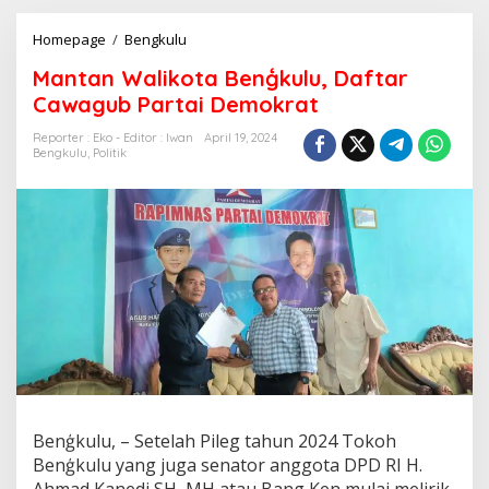
Mantan
Homepage
/
Bengkulu
Walikota
Mantan Walikota Benģkulu, Daftar
Benģkulu,
Daftar
Cawagub Partai Demokrat
Cawagub
Partai
Reporter : Eko - Editor : Iwan
April 19, 2024
Bengkulu
,
Politik
Demokrat
Benģkulu, – Setelah Pileg tahun 2024 Tokoh
Benģkulu yang juga senator anggota DPD RI H.
Ahmad Kanedi SH, MH atau Bang Ken mulai melirik