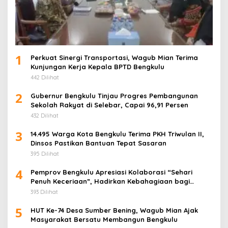
1
Perkuat Sinergi Transportasi, Wagub Mian Terima
Kunjungan Kerja Kepala BPTD Bengkulu
442 Dilihat
2
Gubernur Bengkulu Tinjau Progres Pembangunan
Sekolah Rakyat di Selebar, Capai 96,91 Persen
432 Dilihat
3
14.495 Warga Kota Bengkulu Terima PKH Triwulan II,
Dinsos Pastikan Bantuan Tepat Sasaran
395 Dilihat
4
Pemprov Bengkulu Apresiasi Kolaborasi “Sehari
Penuh Keceriaan”, Hadirkan Kebahagiaan bagi
Puluhan Anak Panti Asuhan
393 Dilihat
5
HUT Ke-74 Desa Sumber Bening, Wagub Mian Ajak
Masyarakat Bersatu Membangun Bengkulu