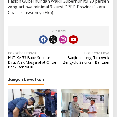
Paslon Gubernur dan Wakil Gubernur itu 20 persen
yang artinya minimal 9 kursi DPRD Provinsi,” kata
Chairil Guswendy. (Eko)
Ikuti Kami
Navigasi
Pos sebelumnya
Pos berikutnya
HUT Ke 53 Babe Sosmas,
Banjir Lebong, Tim Ayok
pos
Dirut Ajak Masyarakat Cintai
Bengkulu Salurkan Bantuan
Bank Bengkulu
Jangan Lewatkan