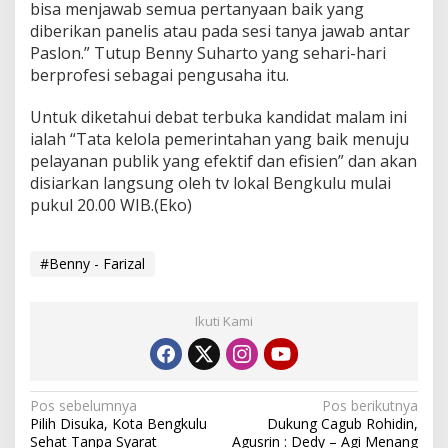
bisa menjawab semua pertanyaan baik yang
diberikan panelis atau pada sesi tanya jawab antar
Paslon.” Tutup Benny Suharto yang sehari-hari
berprofesi sebagai pengusaha itu.
Untuk diketahui debat terbuka kandidat malam ini
ialah “Tata kelola pemerintahan yang baik menuju
pelayanan publik yang efektif dan efisien” dan akan
disiarkan langsung oleh tv lokal Bengkulu mulai
pukul 20.00 WIB.(Eko)
#Benny - Farizal
Ikuti Kami
Navigasi
Pos sebelumnya
Pos berikutnya
Pilih Disuka, Kota Bengkulu
Dukung Cagub Rohidin,
pos
Sehat Tanpa Syarat
Agusrin : Dedy – Agi Menang