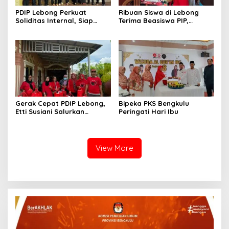
PDIP Lebong Perkuat
Ribuan Siswa di Lebong
Soliditas Internal, Siap
Terima Beasiswa PIP,
Rebut Kemenangan Pemilu
Pendidikan Kian Terbantu
Gerak Cepat PDIP Lebong,
Bipeka PKS Bengkulu
Etti Susiani Salurkan
Peringati Hari Ibu
Bantuan untuk Korban
Banjir Bandang
View More