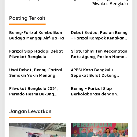
Pilwakot Bengkulu
Posting Terkait
Benny-Farizal Kembalikan
Debat Kedua, Paslon Benny
Budaya Mengaji Alif-Ba-Ta
– Farizal Kompak Kenakan
Kemeja Bernomor 4
Farizal Siap Hadapi Debat
Silaturahmi Tim Kecamatan
Pilwakot Bengkulu
Ratu Agung, Paslon Nomor
4 Galang Dukungan,
Optimis Menang Pilwakot
Usai Debat, Benny-Farizal
APPSI Kota Bengkulu
Semakin Yakin Menang
Sepakat Bulat Dukung
Benny – Farizal
Pilwakot Bengkulu 2024,
Benny – Farizal Siap
Perindo Resmi Dukung
Berkolaborasi dengan
Benny-Farizal
DPRD Kota Bengkulu
Jangan Lewatkan