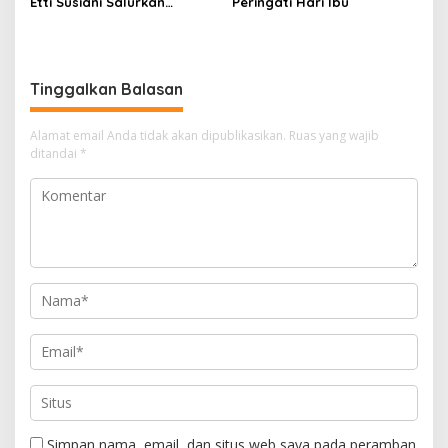
Etti Susiani Salurkan
Peringati Hari Ibu
Bantuan untuk Korban
Banjir Bandang
Tinggalkan Balasan
Alamat email Anda tidak akan dipublikasikan.
Ruas yang wajib
ditandai
*
Simpan nama, email, dan situs web saya pada peramban