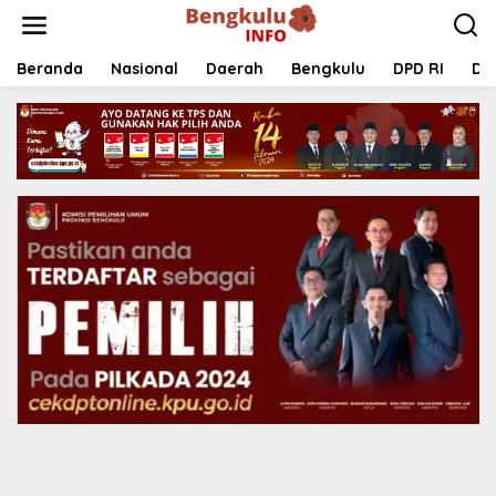
Lewati
ke
konten
Beranda
Nasional
Daerah
Bengkulu
DPD RI
DP