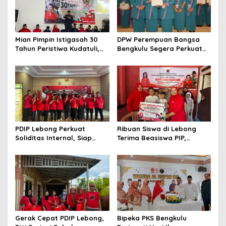
Mian Pimpin Istigasah 30
DPW Perempuan Bangsa
Tahun Peristiwa Kudatuli,
Bengkulu Segera Perkuat
PDI Perjuangan Bengkulu
Organisasi hingga Desa
Perkuat Semangat
Kebersamaan
PDIP Lebong Perkuat
Ribuan Siswa di Lebong
Soliditas Internal, Siap
Terima Beasiswa PIP,
Rebut Kemenangan Pemilu
Pendidikan Kian Terbantu
Gerak Cepat PDIP Lebong,
Bipeka PKS Bengkulu