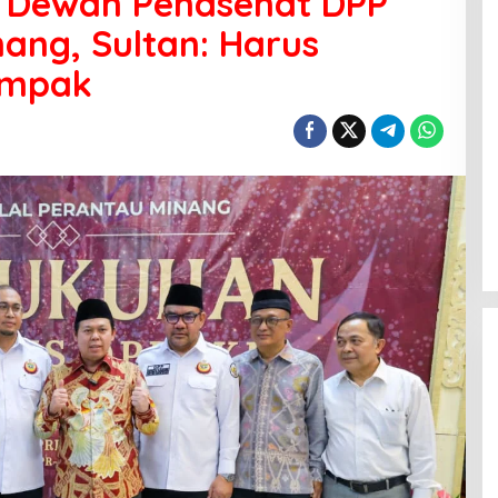
a Dewan Penasehat DPP
nang, Sultan: Harus
ampak