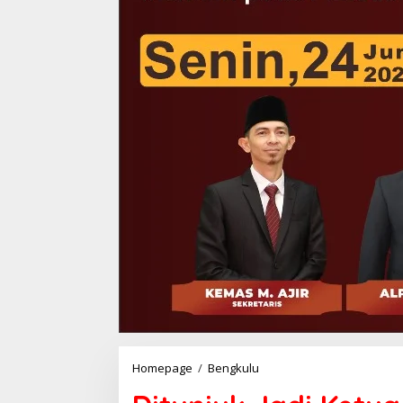
Ditunjuk
Homepage
/
Bengkulu
Jadi
Ketua