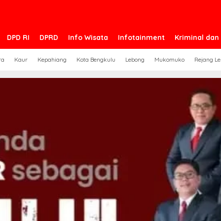
DPD RI
DPRD
Info Wisata
Infotainment
Kriminal da
ra
Kaur
Kepahiang
Kota Bengkulu
Lebong
Mukomuko
Rejang L