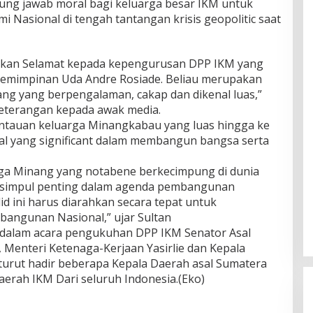
gung jawab moral bagi keluarga besar IKM untuk
asional di tengah tantangan krisis geopolitic saat
kan Selamat kepada kepengurusan DPP IKM yang
kepemimpinan Uda Andre Rosiade. Beliau merupakan
ang yang berpengalaman, cakap dan dikenal luas,”
eterangan kepada awak media.
ntauan keluarga Minangkabau yang luas hingga ke
ial yang significant dalam membangun bangsa serta
rga Minang yang notabene berkecimpung di dunia
 simpul penting dalam agenda pembangunan
lid ini harus diarahkan secara tepat untuk
bangunan Nasional,” ujar Sultan
 dalam acara pengukuhan DPP IKM Senator Asal
Menteri Ketenaga-Kerjaan Yasirlie dan Kepala
 turut hadir beberapa Kepala Daerah asal Sumatera
erah IKM Dari seluruh Indonesia.(Eko)