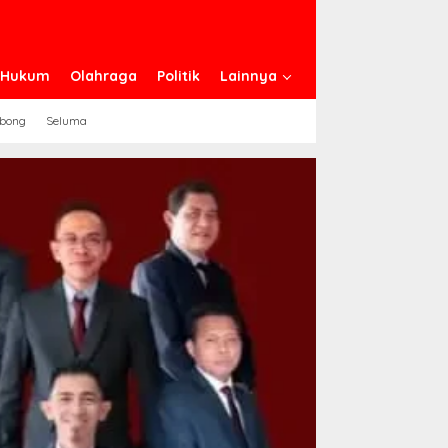
n Hukum
Olahraga
Politik
Lainnya
ebong
Seluma