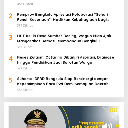
453 Dilihat
2
Pemprov Bengkulu Apresiasi Kolaborasi “Sehari
Penuh Keceriaan”, Hadirkan Kebahagiaan bagi
Puluhan Anak Panti Asuhan
399 Dilihat
3
HUT Ke-74 Desa Sumber Bening, Wagub Mian Ajak
Masyarakat Bersatu Membangun Bengkulu
384 Dilihat
4
Reses Zulasmi Octarina Dibanjiri Aspirasi, Drainase
hingga Pendidikan Jadi Sorotan Warga
379 Dilihat
5
Suharto: DPRD Bengkulu Siap Bersinergi dengan
Kepemimpinan Baru PWI Demi Kemajuan Daerah
372 Dilihat