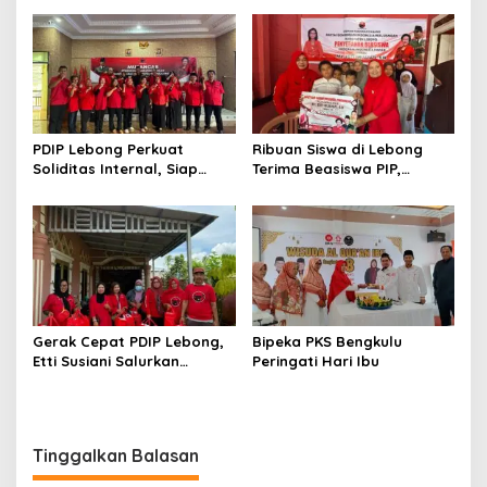
Perkuat Semangat
Kebersamaan
PDIP Lebong Perkuat
Ribuan Siswa di Lebong
Soliditas Internal, Siap
Terima Beasiswa PIP,
Rebut Kemenangan Pemilu
Pendidikan Kian Terbantu
Gerak Cepat PDIP Lebong,
Bipeka PKS Bengkulu
Etti Susiani Salurkan
Peringati Hari Ibu
Bantuan untuk Korban
Banjir Bandang
Tinggalkan Balasan