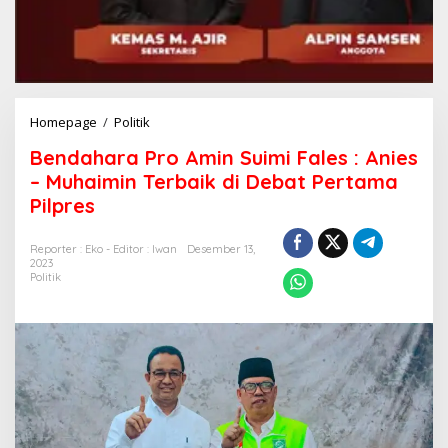
Bendahara
Homepage
/
Politik
Pro
Bendahara Pro Amin Suimi Fales : Anies
Amin
Suimi
– Muhaimin Terbaik di Debat Pertama
Fales
Pilpres
:
Anies
-
Reporter : Eko - Editor : Iwan
Desember 13,
2023
Muhaimin
Politik
Terbaik
di
Debat
Pertama
Pilpres