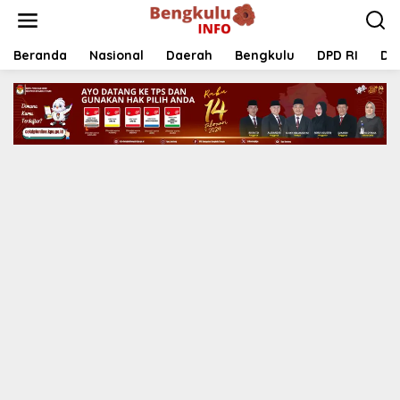
Lewati
ke
konten
Beranda
Nasional
Daerah
Bengkulu
DPD RI
DP