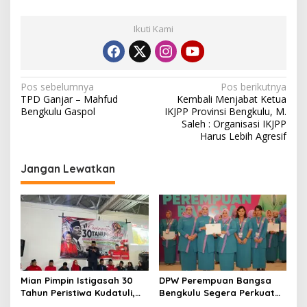
Ikuti Kami
Navigasi
Pos sebelumnya
Pos berikutnya
TPD Ganjar – Mahfud
Kembali Menjabat Ketua
pos
Bengkulu Gaspol
IKJPP Provinsi Bengkulu, M.
Saleh : Organisasi IKJPP
Harus Lebih Agresif
Jangan Lewatkan
Mian Pimpin Istigasah 30
DPW Perempuan Bangsa
Tahun Peristiwa Kudatuli,
Bengkulu Segera Perkuat
PDI Perjuangan Bengkulu
Organisasi hingga Desa