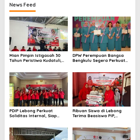
News Feed
Mian Pimpin Istigasah 30
DPW Perempuan Bangsa
Tahun Peristiwa Kudatuli,
Bengkulu Segera Perkuat
PDI Perjuangan Bengkulu
Organisasi hingga Desa
Perkuat Semangat
Kebersamaan
PDIP Lebong Perkuat
Ribuan Siswa di Lebong
Soliditas Internal, Siap
Terima Beasiswa PIP,
Rebut Kemenangan Pemilu
Pendidikan Kian Terbantu