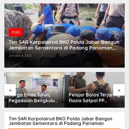
Polri
Tim SAR Korpolairud BKO Polda Jabar Bangun
Jembatan Sementara di Padang Pariaman,
Akses Warga Patamuan Kembali Terhubung
Januari 8, 2026
«
»
Harga Emas Turun,
Pelajar Bolos Terjaring
Pegadaian Bengkulu
Razia Satpol PP
Ajak Masyarakat
Sempat Bohongi
Borong untuk
Identitas Sekolah
Investasi
Tim SAR Korpolairud BKO Polda Jabar Bangun
Jembatan Sementara di Padang Pariaman