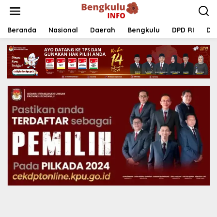
Lewati
ke
konten
Beranda
Nasional
Daerah
Bengkulu
DPD RI
DP