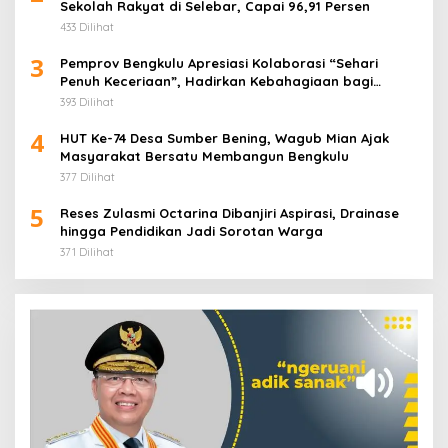
Sekolah Rakyat di Selebar, Capai 96,91 Persen
433 Dilihat
3
Pemprov Bengkulu Apresiasi Kolaborasi “Sehari
Penuh Keceriaan”, Hadirkan Kebahagiaan bagi
Puluhan Anak Panti Asuhan
393 Dilihat
4
HUT Ke-74 Desa Sumber Bening, Wagub Mian Ajak
Masyarakat Bersatu Membangun Bengkulu
377 Dilihat
5
Reses Zulasmi Octarina Dibanjiri Aspirasi, Drainase
hingga Pendidikan Jadi Sorotan Warga
371 Dilihat