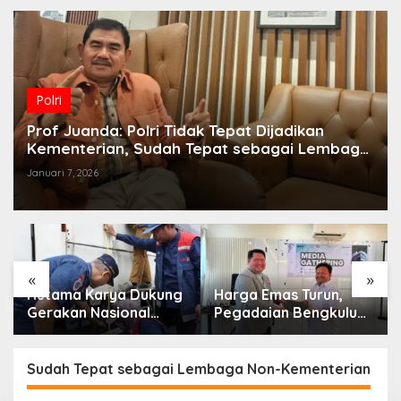
Polri
Prof Juanda: Polri Tidak Tepat Dijadikan
Kementerian, Sudah Tepat sebagai Lembaga
Non-Kementerian
Januari 7, 2026
«
»
Hutama Karya Dukung
Harga Emas Turun,
Gerakan Nasional
Pegadaian Bengkulu
Zero ODOL Melalui
Ajak Masyarakat
Kampanye Selamat
Borong untuk
Sampai Tujuan
Investasi
Sudah Tepat sebagai Lembaga Non-Kementerian
(SETUJU)