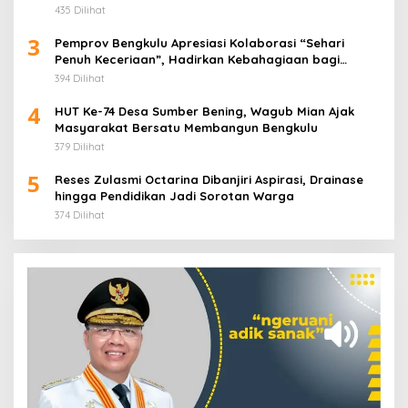
435 Dilihat
3
Pemprov Bengkulu Apresiasi Kolaborasi “Sehari
Penuh Keceriaan”, Hadirkan Kebahagiaan bagi
Puluhan Anak Panti Asuhan
394 Dilihat
4
HUT Ke-74 Desa Sumber Bening, Wagub Mian Ajak
Masyarakat Bersatu Membangun Bengkulu
379 Dilihat
5
Reses Zulasmi Octarina Dibanjiri Aspirasi, Drainase
hingga Pendidikan Jadi Sorotan Warga
374 Dilihat