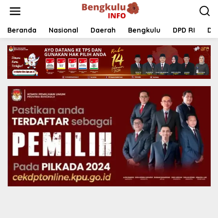
Lewati
ke
konten
Beranda
Nasional
Daerah
Bengkulu
DPD RI
DP