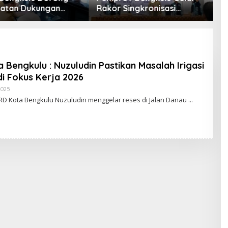
atan Dukungan
Rakor Singkronisasi
B
er untuk
Program Makan Bergizi
P
ngunan TPST
Gratis
al
Bengkulu : Nuzuludin Pastikan Masalah Irigasi
i Fokus Kerja 2026
Oleh
2025
Reporter
RD Kota Bengkulu Nuzuludin menggelar reses di Jalan Danau
:
Eko
-
Editor
:
Iwan