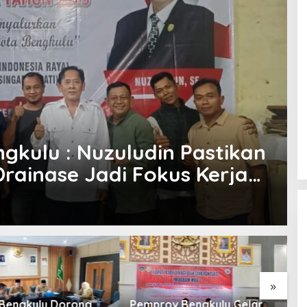
gkulu : Nuzuludin Pastikan
Drainase Jadi Fokus Kerja
»
Bengkulu Dorong
Pemprov Bengkulu Gelar
U