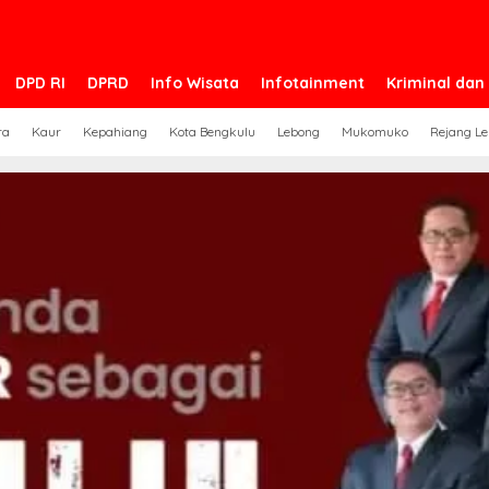
DPD RI
DPRD
Info Wisata
Infotainment
Kriminal da
ra
Kaur
Kepahiang
Kota Bengkulu
Lebong
Mukomuko
Rejang L