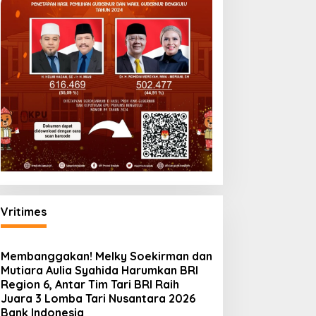
Vritimes
Membanggakan! Melky Soekirman dan
Mutiara Aulia Syahida Harumkan BRI
Region 6, Antar Tim Tari BRI Raih
Juara 3 Lomba Tari Nusantara 2026
Bank Indonesia
sai Reses, Rodi Berikan
Harga Emas Turun,