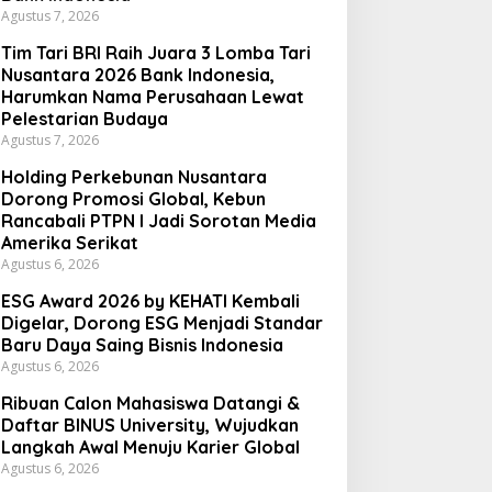
Agustus 7, 2026
eras Satu Karung Untuk
Pegadaian Bengkulu Ajak
eserta
Masyarakat Borong untuk
Tim Tari BRI Raih Juara 3 Lomba Tari
Investasi
Nusantara 2026 Bank Indonesia,
Harumkan Nama Perusahaan Lewat
Pelestarian Budaya
Agustus 7, 2026
Holding Perkebunan Nusantara
Dorong Promosi Global, Kebun
Rancabali PTPN I Jadi Sorotan Media
Amerika Serikat
Agustus 6, 2026
ESG Award 2026 by KEHATI Kembali
Digelar, Dorong ESG Menjadi Standar
Baru Daya Saing Bisnis Indonesia
Agustus 6, 2026
Ribuan Calon Mahasiswa Datangi &
Daftar BINUS University, Wujudkan
Langkah Awal Menuju Karier Global
Agustus 6, 2026