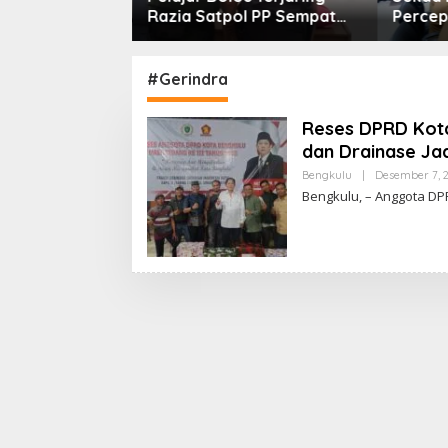
engkulu Ajak
Razia Satpol PP Sempat
Percep
Borong untuk
Bohongi Identitas Sekolah
Offtak
Pemba
Region
#Gerindra
Reses DPRD Kota 
dan Drainase Jad
Bengkulu
|
Desember 7, 
Bengkulu, – Anggota DP