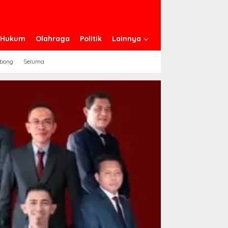
n Hukum
Olahraga
Politik
Lainnya
ebong
Seluma